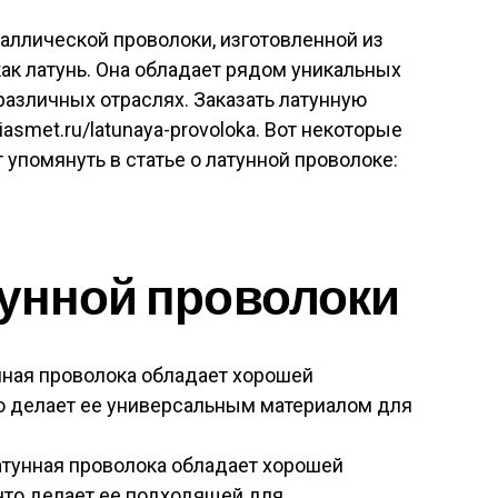
таллической проволоки, изготовленной из
как латунь. Она обладает рядом уникальных
различных отраслях. Заказать латунную
asmet.ru/latunaya-provoloka. Вот некоторые
 упомянуть в статье о латунной проволоке:
тунной проволоки
унная проволока обладает хорошей
то делает ее универсальным материалом для
атунная проволока обладает хорошей
 что делает ее подходящей для