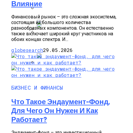
Влияние
Система Управления Заказами (OMS):
Кровельные Работы, Связанные С
Топ-6 Лучших Сервисов Облачного
Все Что Вам Нужно Знать
Изоляцией
Майнинга На 2024 Год
Финансовый рынок – это сложная экосистема,
состоящая из большого количества
разнообразных компонентов. Он естественно
также включает широкий круг участников на
Обзор Лучших Смартфонов Для
обоих концах спектра. И...
S-Group – Британский Инвестиционный
Работы И Бизнеса 2020 Года
Фонд
globesearch
29.05.2026
ТОП-10 Лучших Смартфонов Для
Бизнеса 2019
БИЗНЕС И ФИНАНСЫ
Что Такое Эндаумент-Фонд,
Для Чего Он Нужен И Как
Работает?
Эндаумент-фонд – это инвестиционный