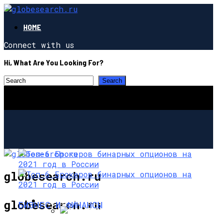
HOME
Connect with us
Hi, What Are You Looking For?
globesearch.ru
СТРОИТЕЛЬСТВО И РЕМОНТ
globesearch.ru
БИЗНЕС И ФИНАНСЫ