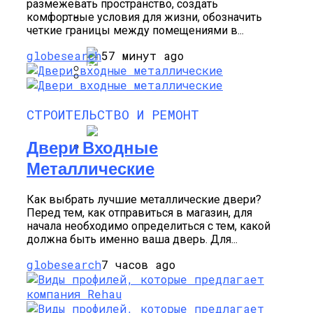
Балкона И Лоджий В Москве По Низкой
размежевать пространство, создать
Система Управления Заказами (OMS):
Цене
комфортные условия для жизни, обозначить
Кровельные Работы, Связанные С
Топ-6 Лучших Сервисов Облачного
Все Что Вам Нужно Знать
четкие границы между помещениями в...
Изоляцией
Майнинга На 2024 Год
globesearch
57 минут ago
Обзор Лучших Смартфонов Для
S-Group – Британский Инвестиционный
Работы И Бизнеса 2020 Года
СТРОИТЕЛЬСТВО И РЕМОНТ
Фонд
Двери Входные
Металлические
ТОП-10 Лучших Смартфонов Для
Бизнеса 2019
Как выбрать лучшие металлические двери?
Перед тем, как отправиться в магазин, для
начала необходимо определиться с тем, какой
должна быть именно ваша дверь. Для...
globesearch
7 часов ago