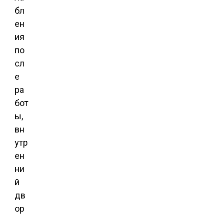
бл
ен
ия
по
сл
е
ра
бот
ы,
вн
утр
ен
ни
й
дв
ор