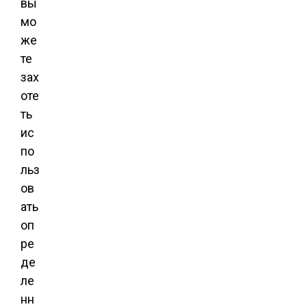
вы
мо
же
те
зах
оте
ть
ис
по
льз
ов
ать
оп
ре
де
ле
нн