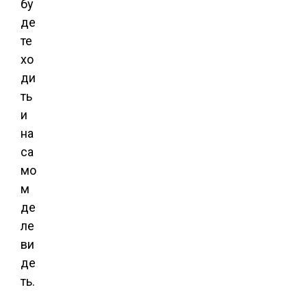
бу
де
те
хо
ди
ть
и
на
са
мо
м
де
ле
ви
де
ть.