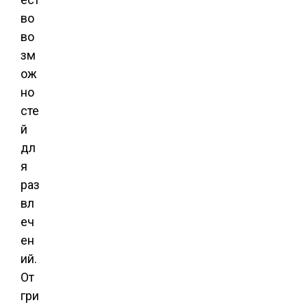
во
во
зм
ож
но
сте
й
дл
я
раз
вл
еч
ен
ий.
От
гри