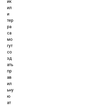
ик
ил
и
тер
ра
са
мо
гут
со
зд
ать
пр
ав
ил
ьну
ю
ат