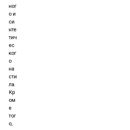
ног
о и
си
нте
тич
ес
ког
о
на
сти
ла.
Кр
ом
е
тог
о,