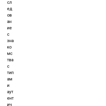
сл
ед
ов
ан
ие
с
зна
ко
мс
тва
с
тип
ам
и
аут
ент
ич