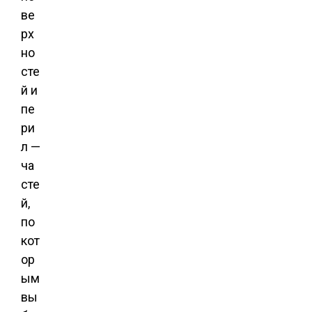
ве
рх
но
сте
й и
пе
ри
л —
ча
сте
й,
по
кот
ор
ым
вы