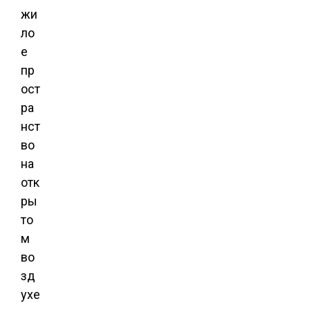
жи
ло
е
пр
ост
ра
нст
во
на
отк
ры
то
м
во
зд
ухе