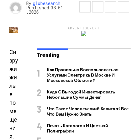
By
globesearch
Published
08.01
.2026
ADVERTISEMENT
Сн
Trending
ару
жи
Как Правильно Воспользоваться
Услугами Электрика В Москве И
жи
Московской Области?
лы
Куда С Выгодой Инвестировать
е
Небольшие Суммы Денег
по
Что Такое Человеческий Капитал? Все
ме
Что Вам Нужно Знать
ще
Печать Каталогов И Цветной
ни
Полиграфии
я,