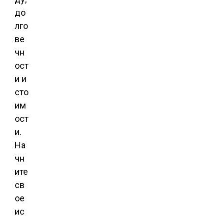
до
лго
ве
чн
ост
и и
сто
им
ост
и.
На
чн
ите
св
ое
ис