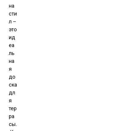
на
сти
л –
это
ид
еа
ль
на
я
до
ска
дл
я
тер
ра
сы.