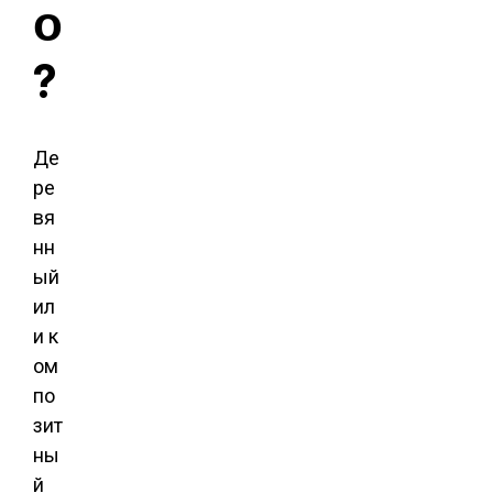
о
?
Де
ре
вя
нн
ый
ил
и к
ом
по
зит
ны
й