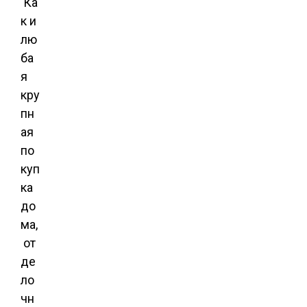
Ка
к и
лю
ба
я
кру
пн
ая
по
куп
ка
до
ма,
от
де
ло
чн