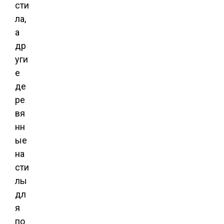
сти
ла,
а
др
уги
е
де
ре
вя
нн
ые
на
сти
лы
дл
я
по