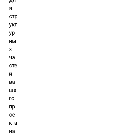
я
стр
укт
ур
ны
х
ча
сте
й
ва
ше
го
пр
ое
кта
на