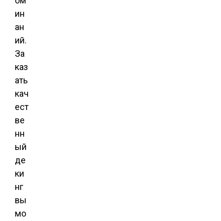
ом
ин
ан
ий.
За
каз
ать
кач
ест
ве
нн
ый
де
ки
нг
вы
мо