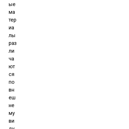
ые
ма
тер
иа
лы
раз
ли
ча
ют
ся
по
вн
еш
не
му
ви
ду,