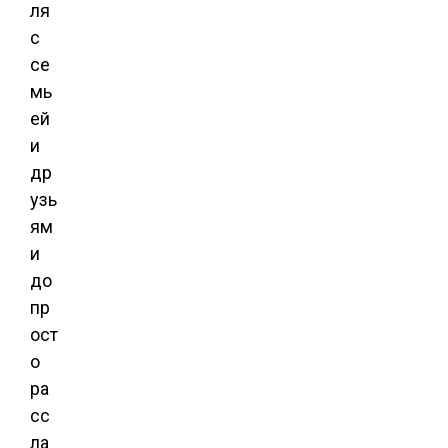
ля
с
се
мь
ей
и
др
узь
ям
и
до
пр
ост
о
ра
сс
ла