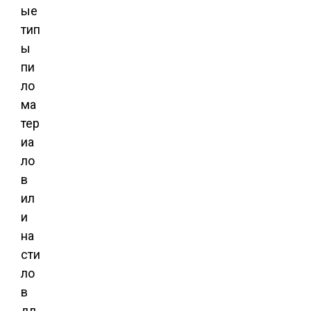
ые
тип
ы
пи
ло
ма
тер
иа
ло
в
ил
и
на
сти
ло
в
дл