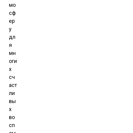
мо
сф
ер
у
дл
я
мн
оги
х
сч
аст
ли
вы
х
во
сп