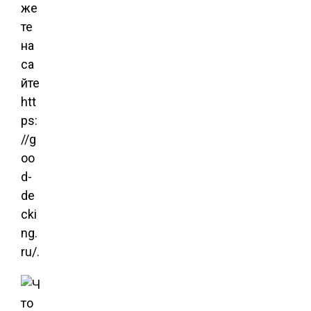
же
те
на
са
йте
htt
ps:
//g
oo
d-
de
cki
ng.
ru/.