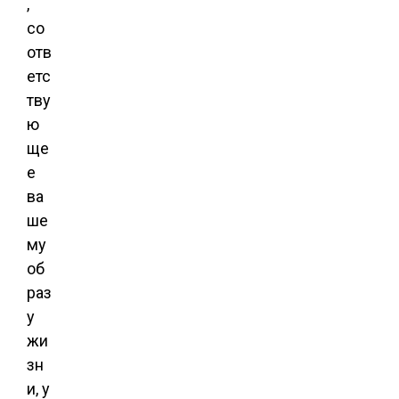
,
со
отв
етс
тву
ю
ще
е
ва
ше
му
об
раз
у
жи
зн
и, у