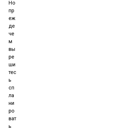
Но
пр
еж
де
че
м
вы
ре
ши
тес
ь
сп
ла
ни
ро
ват
ь