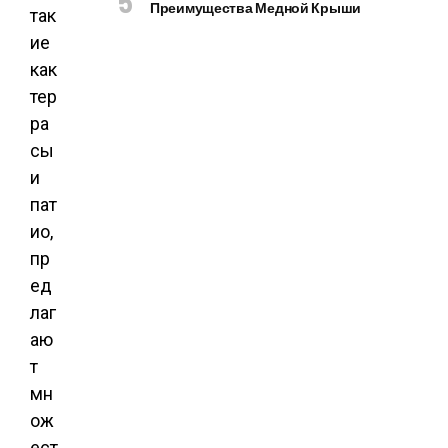
Преимущества Медной Крыши
так
ие
как
тер
ра
сы
и
пат
ио,
пр
ед
лаг
аю
т
мн
ож
ест