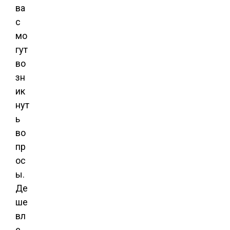
ва
с
мо
гут
во
зн
ик
нут
ь
во
пр
ос
ы.
Де
ше
вл
е