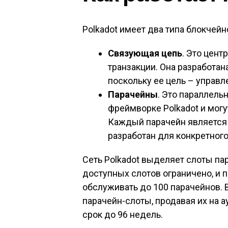
Polkadot имеет два типа блокчейн
Связующая цепь
. Это цент
транзакции. Она разработа
поскольку ее цель – управл
Парачейны
. Это параллель
фреймворке Polkadot и могу
Каждый парачейн является
разработан для конкретного
Сеть Polkadot выделяет слоты па
доступных слотов ограничено, и п
обслуживать до 100 парачейнов. 
парачейн-слоты, продавая их на а
срок до 96 недель.