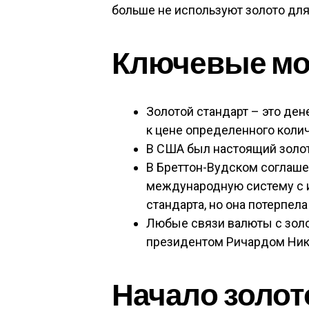
больше не используют золото дл
Ключевые м
Золотой стандарт – это ден
к цене определенного колич
В США был настоящий золото
В Бреттон-Вудском соглаше
международную систему с и
стандарта, но она потерпела
Любые связи валюты с золо
президентом Ричардом Ник
Начало золот