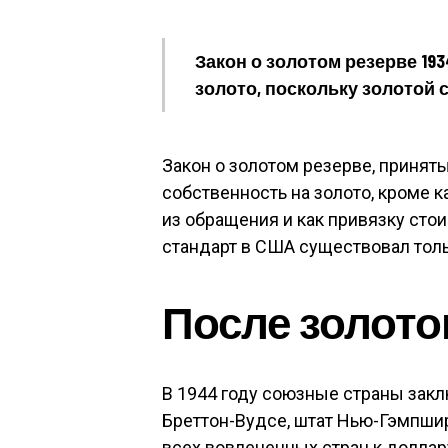
Закон о золотом резерве 19
золото, поскольку золотой 
Закон о золотом резерве, приняты
собственность на золото, кроме к
из обращения и как привязку сто
стандарт в США существовал тольк
После золото
В 1944 году союзные страны зак
Бреттон-Вудсе, штат Нью-Гэмпши
всех вовлеченных стран к долла