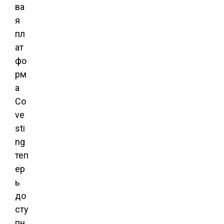
ва
я
пл
ат
фо
рм
а
Co
ve
sti
ng
теп
ер
ь
до
сту
пн