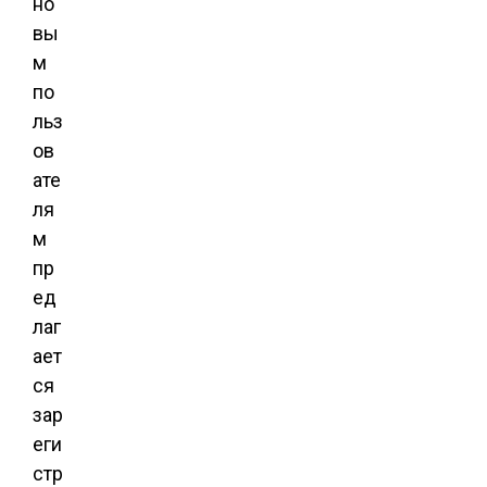
но
вы
м
по
льз
ов
ате
ля
м
пр
ед
лаг
ает
ся
зар
еги
стр