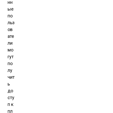
нн
ые
по
льз
ов
ате
ли
мо
гут
по
лу
чит
ь
до
сту
п к
пл