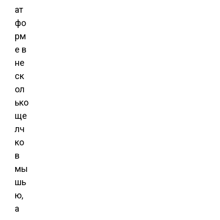
ат
фо
рм
е в
не
ск
ол
ько
ще
лч
ко
в
мы
шь
ю,
а