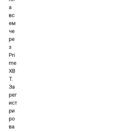
а
вс
ем
че
ре
з
Pri
me
XB
T.
За
рег
ист
ри
ро
ва