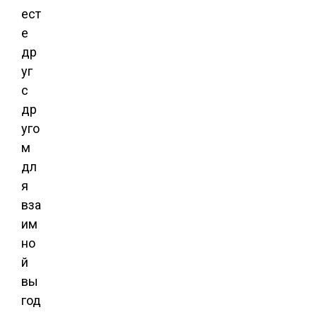
ест
е
др
уг
с
др
уго
м
дл
я
вза
им
но
й
вы
год