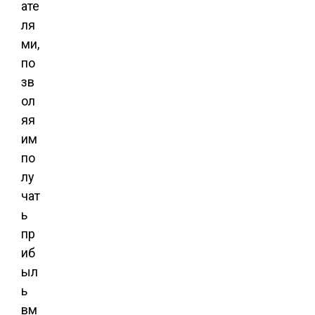
ате
ля
ми,
по
зв
ол
яя
им
по
лу
чат
ь
пр
иб
ыл
ь
вм