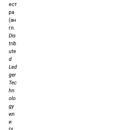
ест
ра
(ан
гл.
Dis
trib
ute
d
Led
ger
Tec
hn
olo
gy
ил
и
DL