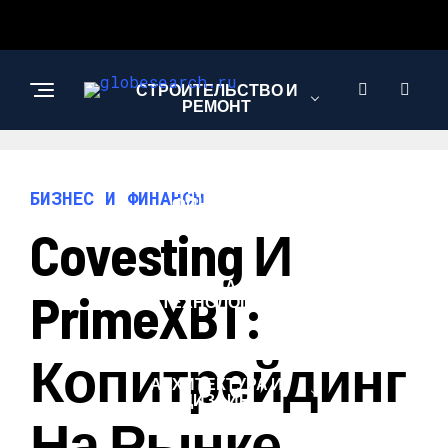
СТРОИТЕЛЬСТВО И
РЕМОНТ
БИЗНЕС И
БИЗНЕС И ФИНАНСЫ
ФИНАНСЫ
Covesting И
НАУКА И
PrimeXBT:
ТЕХНОЛОГИИ
Копитрейдинг
АРХИТЕКТУРА И
ДИЗАЙН
На Рынке