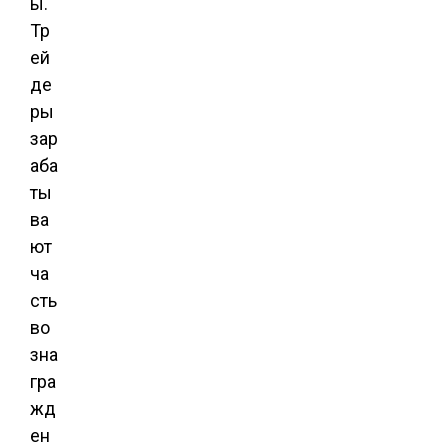
ы.
Тр
ей
де
ры
зар
аба
ты
ва
ют
ча
сть
во
зна
гра
жд
ен