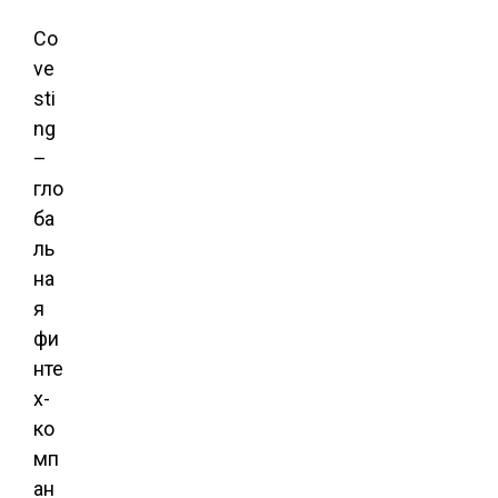
Co
ve
sti
ng
–
гло
ба
ль
на
я
фи
нте
х-
ко
мп
ан