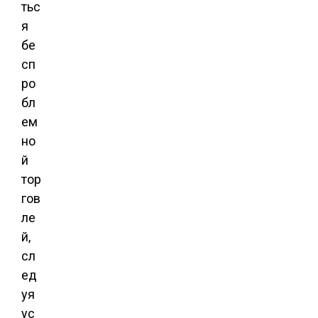
тьс
я
бе
сп
ро
бл
ем
но
й
тор
гов
ле
й,
сл
ед
уя
ус