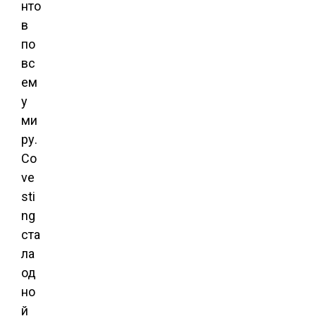
нто
в
по
вс
ем
у
ми
ру.
Co
ve
sti
ng
ста
ла
од
но
й