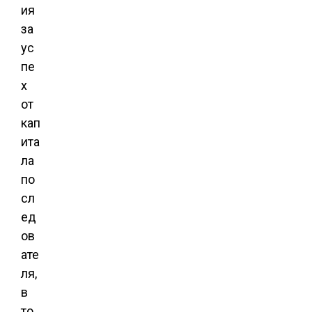
ия
за
ус
пе
х
от
кап
ита
ла
по
сл
ед
ов
ате
ля,
в
то