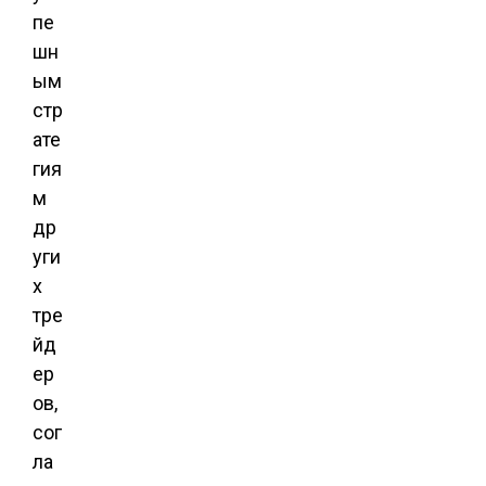
пе
шн
ым
стр
ате
гия
м
др
уги
х
тре
йд
ер
ов,
сог
ла