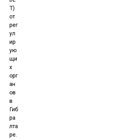
T)
от
рег
ул
ир
ую
щи
х
орг
ан
ов
в
Гиб
ра
лта
ре.