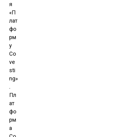
я
«П
лат
фо
рм
у
Co
ve
sti
ng»
.
Пл
ат
фо
рм
а
Co