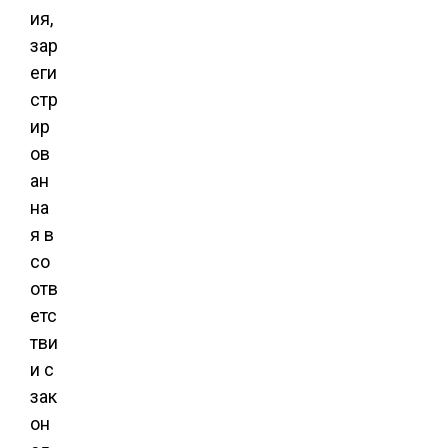
ия,
зар
еги
стр
ир
ов
ан
на
я в
со
отв
етс
тви
и с
зак
он