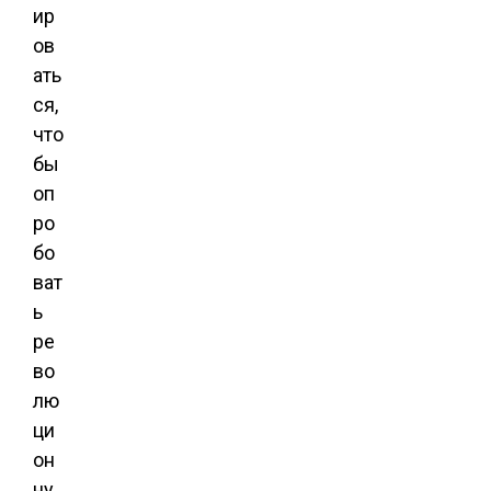
ир
ов
ать
ся,
что
бы
оп
ро
бо
ват
ь
ре
во
лю
ци
он
ну