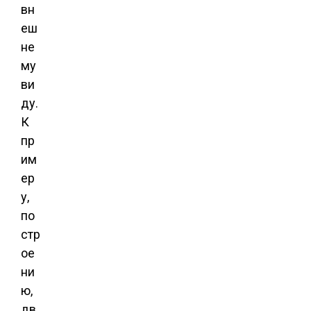
вн
еш
не
му
ви
ду.
К
пр
им
ер
у,
по
стр
ое
ни
ю,
дв