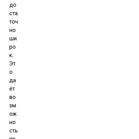
до
ста
точ
но
ши
ро
к.
Эт
о
да
ёт
во
зм
ож
но
сть
пр