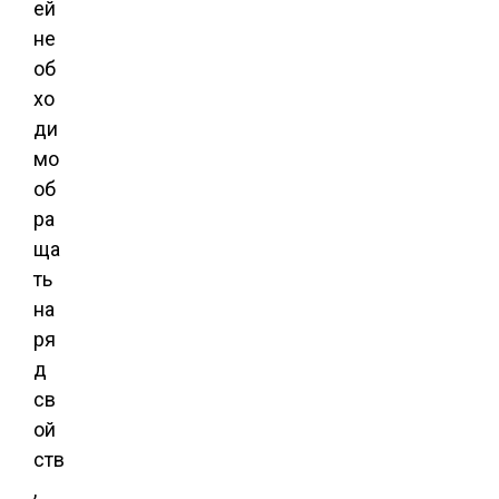
ей
не
об
хо
ди
мо
об
ра
ща
ть
на
ря
д
св
ой
ств
,