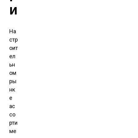
и
На
стр
оит
ел
ьн
ом
ры
нк
е
ас
со
рти
ме