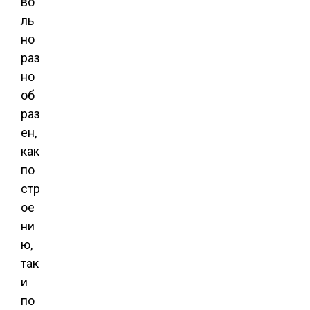
во
ль
но
раз
но
об
раз
ен,
как
по
стр
ое
ни
ю,
так
и
по