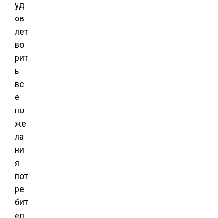
уд
ов
лет
во
рит
ь
вс
е
по
же
ла
ни
я
пот
ре
бит
ел