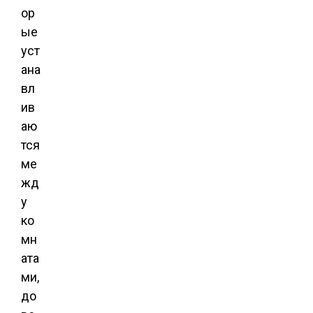
ор
ые
уст
ана
вл
ив
аю
тся
ме
жд
у
ко
мн
ата
ми,
до