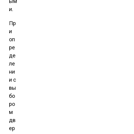
ым
и.
Пр
и
оп
ре
де
ле
ни
и с
вы
бо
ро
м
дв
ер