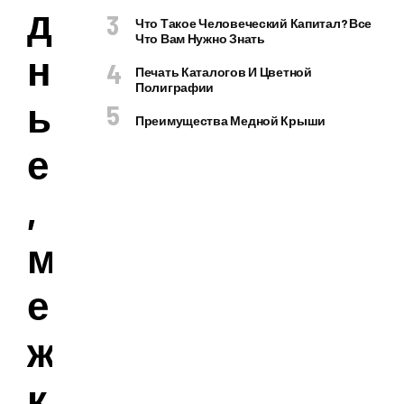
д
Что Такое Человеческий Капитал? Все
Что Вам Нужно Знать
н
Печать Каталогов И Цветной
Полиграфии
ы
Преимущества Медной Крыши
е
,
м
е
ж
к