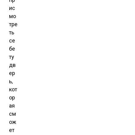
ис
мо
тре
ть
се
бе
ту
дв
ер
ь,
кот
ор
ая
см
ож
ет