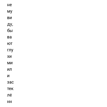
не
му
ви
ду,
бы
ва
ют
глу
хи
ми
ил
и
зас
тек
лё
нн