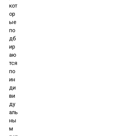
кот
ор
ые
по
дб
ир
аю
тся
по
ин
ди
ви
ду
аль
ны
м