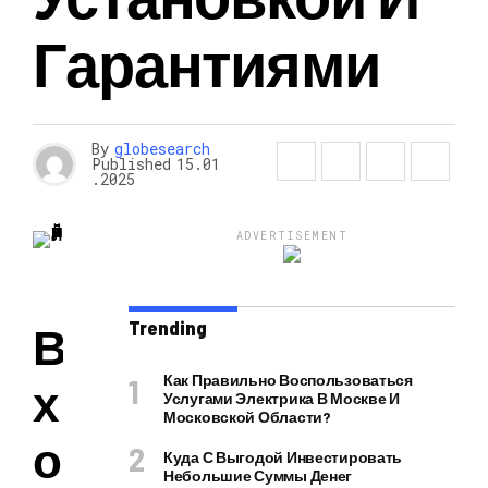
Гарантиями
By
globesearch
Published
15.01
.2025
ADVERTISEMENT
Trending
В
Как Правильно Воспользоваться
х
Услугами Электрика В Москве И
Московской Области?
о
Куда С Выгодой Инвестировать
Небольшие Суммы Денег