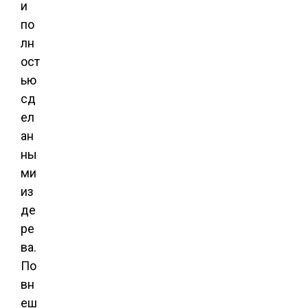
и
по
лн
ост
ью
сд
ел
ан
ны
ми
из
де
ре
ва.
По
вн
еш