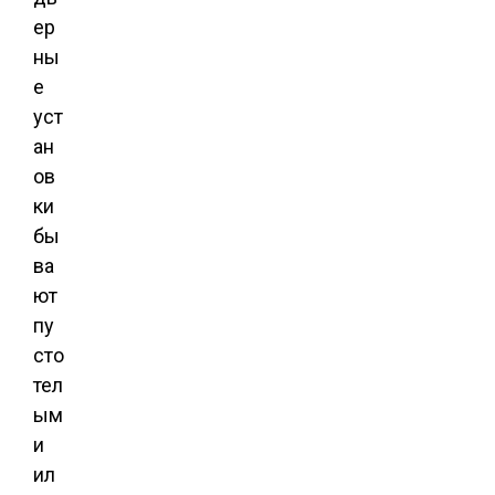
ер
ны
е
уст
ан
ов
ки
бы
ва
ют
пу
сто
тел
ым
и
ил