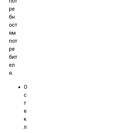
пот
ре
бн
ост
ям
пот
ре
бит
ел
я.
О
с
т
е
к
л