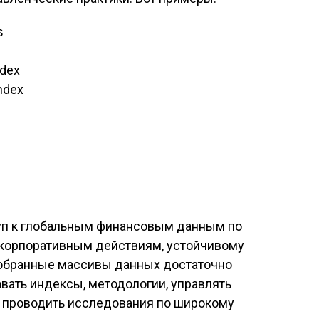
s
ndex
ndex
туп к глобальным финансовым данным по
 корпоративным действиям, устойчивому
обранные массивы данных достаточно
авать индексы, методологии, управлять
и проводить исследования по широкому