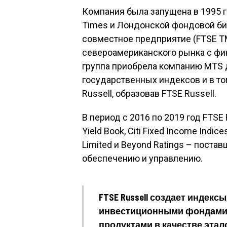
Компания была запущена в 1995 г
Times и Лондонской фондовой бир
совместное предприятие (FTSE T
североамериканского рынка с фи
группа приобрела компанию MTS 
государственных индексов и в т
Russell, образовав FTSE Russell.
В период с 2016 по 2019 год FTSE
Yield Book, Citi Fixed Income Indic
Limited и Beyond Ratings – поста
обеспечению и управлению.
FTSE Russell создает индек
инвестиционными фондами,
продуктами в качестве эта