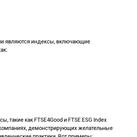
и являются индексы, включающие
ак:
сы, такие как FTSE4Good и FTSE ESG Index
а компаниях, демонстрирующих желательные
авленческие практики. Вот примеры: