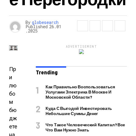
By
globesearch
Published
26.01
.2025
ADVERTISEMENT
Пр
Trending
и
лю
Как Правильно Воспользоваться
Услугами Электрика В Москве И
бо
Московской Области?
м
Куда С Выгодой Инвестировать
бю
Небольшие Суммы Денег
дж
Что Такое Человеческий Капитал? Все
ете
Что Вам Нужно Знать
на