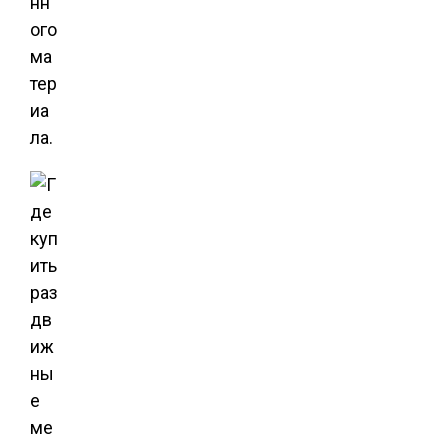
нн
ого
ма
тер
иа
ла.