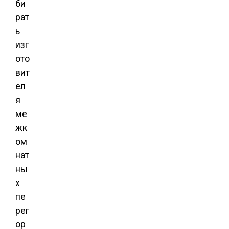
би
рат
ь
изг
ото
вит
ел
я
ме
жк
ом
нат
ны
х
пе
рег
ор