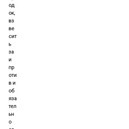
од
ок,
вз
ве
сит
ь
за
и
пр
оти
в и
об
яза
тел
ьн
о