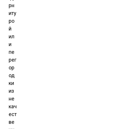
рн
иту
ро
й
ил
и
пе
рег
ор
од
ки
из
не
кач
ест
ве