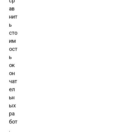
ср
ав
нит
ь
сто
им
ост
ь
ок
он
чат
ел
ьн
ых
ра
бот
.