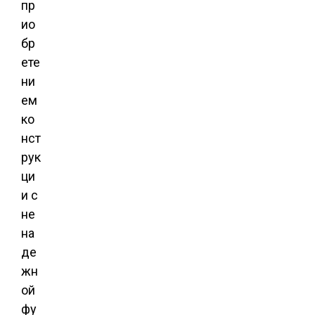
пр
ио
бр
ете
ни
ем
ко
нст
рук
ци
и с
не
на
де
жн
ой
фу