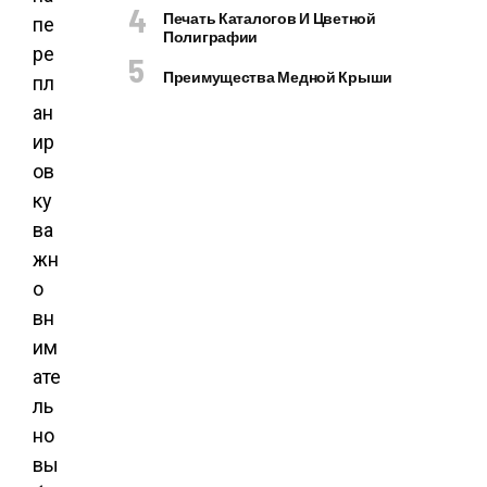
Печать Каталогов И Цветной
пе
Полиграфии
ре
Преимущества Медной Крыши
пл
ан
ир
ов
ку
ва
жн
о
вн
им
ате
ль
но
вы