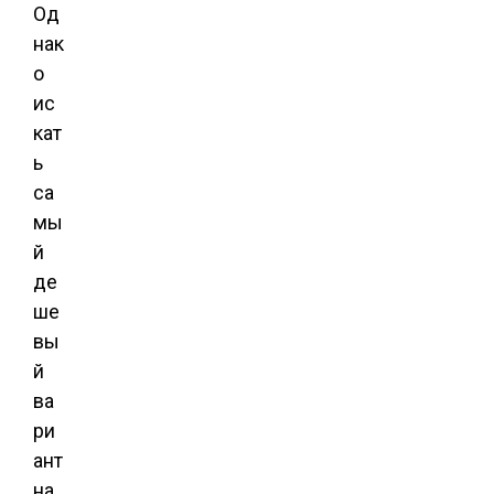
Од
нак
о
ис
кат
ь
са
мы
й
де
ше
вы
й
ва
ри
ант
на