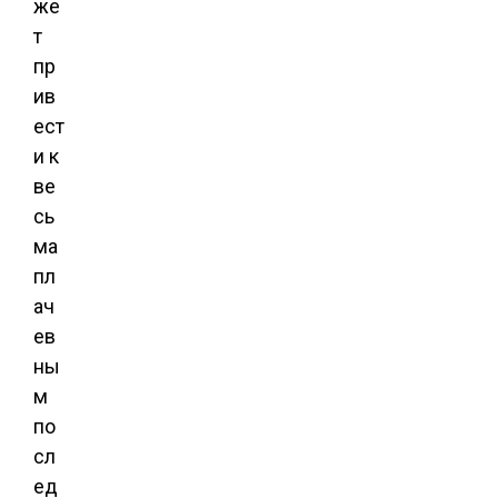
же
т
пр
ив
ест
и к
ве
сь
ма
пл
ач
ев
ны
м
по
сл
ед