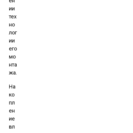
ен
ии
тех
но
лог
ии
его
мо
нта
жа.
На
ко
пл
ен
ие
вл