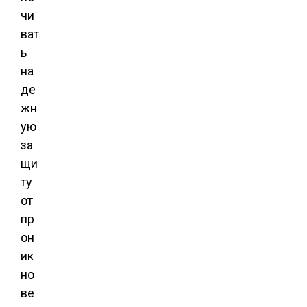
чи
ват
ь
на
де
жн
ую
за
щи
ту
от
пр
он
ик
но
ве