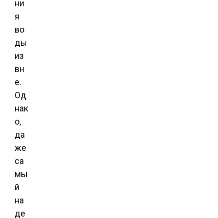
ни
я
во
ды
из
вн
е.
Од
нак
о,
да
же
са
мы
й
на
де