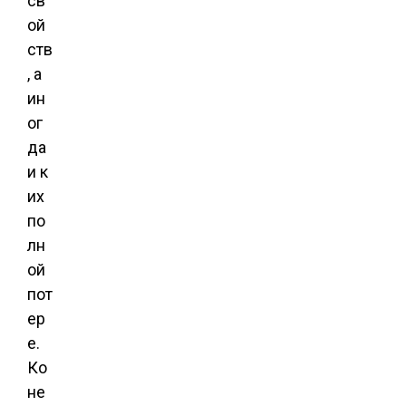
св
ой
ств
, а
ин
ог
да
и к
их
по
лн
ой
пот
ер
е.
Ко
не