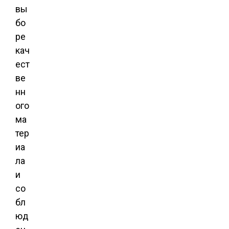
вы
бо
ре
кач
ест
ве
нн
ого
ма
тер
иа
ла
и
со
бл
юд