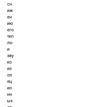
сн
иж
ен
ию
его
теп
ло-
и
зву
ко
из
ол
яц
ио
нн
ых