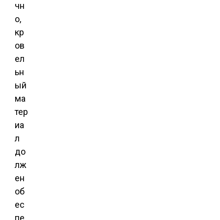
чн
о,
кр
ов
ел
ьн
ый
ма
тер
иа
л
до
лж
ен
об
ес
пе