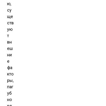
ю,
су
ще
ств
ую
т
вн
еш
ни
е
фа
кто
ры,
паг
уб
но
вл