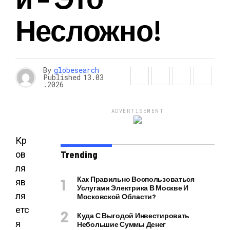
Несложно!
By
globesearch
Published
13.03
.2026
ADVERTISEMENT
Кр
ов
Trending
ля
Как Правильно Воспользоваться
яв
Услугами Электрика В Москве И
ля
Московской Области?
етс
Куда С Выгодой Инвестировать
я
Небольшие Суммы Денег