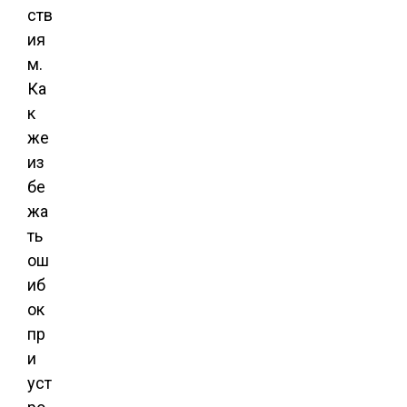
ств
ия
м.
Ка
к
же
из
бе
жа
ть
ош
иб
ок
пр
и
уст