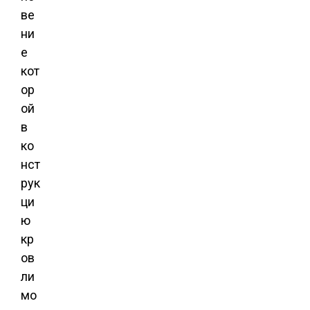
ве
ни
е
кот
ор
ой
в
ко
нст
рук
ци
ю
кр
ов
ли
мо