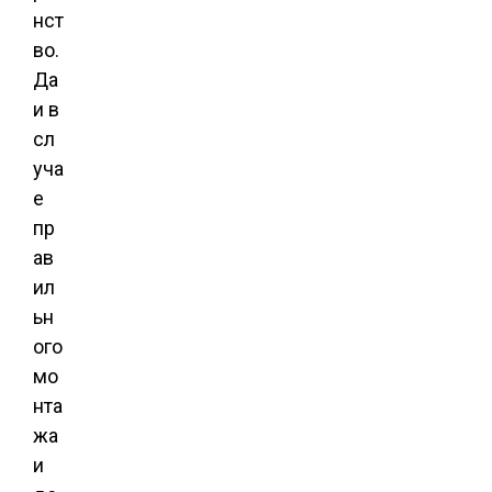
нст
во.
Да
и в
сл
уча
е
пр
ав
ил
ьн
ого
мо
нта
жа
и