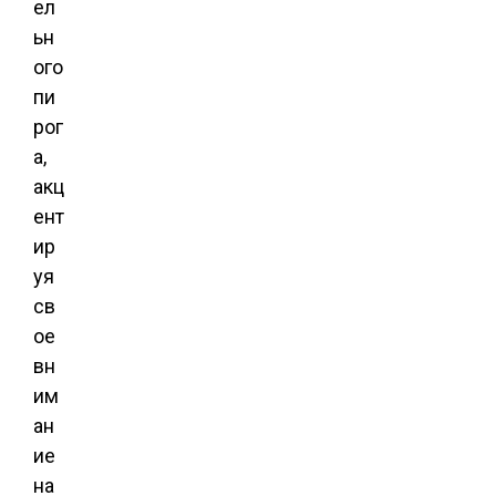
ел
ьн
ого
пи
рог
а,
акц
ент
ир
уя
св
ое
вн
им
ан
ие
на