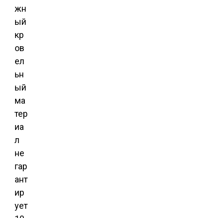
жн
ый
кр
ов
ел
ьн
ый
ма
тер
иа
л
не
гар
ант
ир
ует