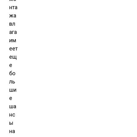
нта
жа
вл
ага
им
еет
ещ
е
бо
ль
ши
е
ша
нс
ы
на