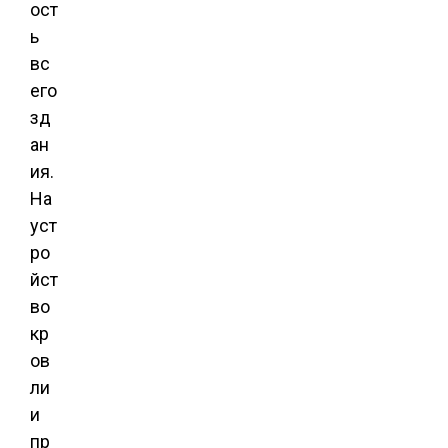
ост
ь
вс
его
зд
ан
ия.
На
уст
ро
йст
во
кр
ов
ли
и
пр