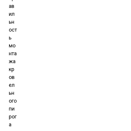
ав
ил
ьн
ост
ь
мо
нта
жа
кр
ов
ел
ьн
ого
пи
рог
а