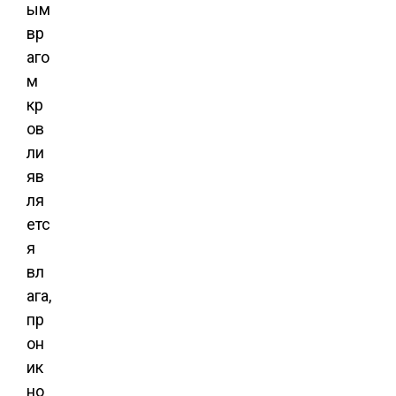
ым
вр
аго
м
кр
ов
ли
яв
ля
етс
я
вл
ага,
пр
он
ик
но