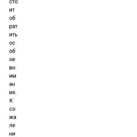
сто
ит
об
рат
ить
ос
об
ое
вн
им
ан
ие.
К
со
жа
ле
ни