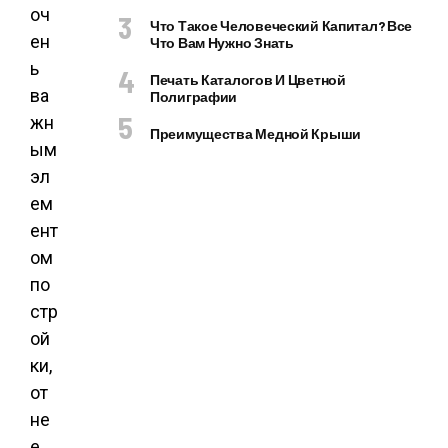
оч
Что Такое Человеческий Капитал? Все
ен
Что Вам Нужно Знать
ь
Печать Каталогов И Цветной
ва
Полиграфии
жн
Преимущества Медной Крыши
ым
эл
ем
ент
ом
по
стр
ой
ки,
от
не
е