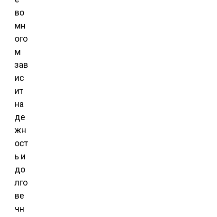
во
мн
ого
м
зав
ис
ит
на
де
жн
ост
ь и
до
лго
ве
чн