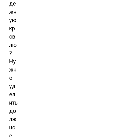
де
жн
ую
кр
ов
лю
?
Ну
жн
о
уд
ел
ить
до
лж
но
е