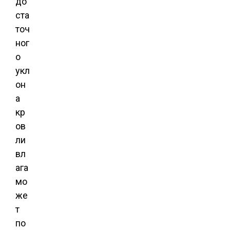
до
ста
точ
ног
о
укл
он
а
кр
ов
ли
вл
ага
мо
же
т
по