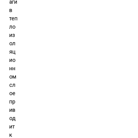
аги
в
теп
ло
из
ол
яц
ио
нн
ом
сл
ое
пр
ив
од
ит
к