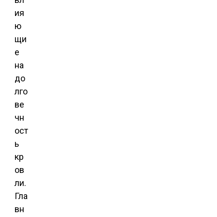
ия
ю
щи
е
на
до
лго
ве
чн
ост
ь
кр
ов
ли.
Гла
вн