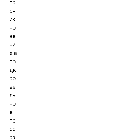
пр
он
ик
но
ве
ни
е в
по
дк
ро
ве
ль
но
е
пр
ост
ра