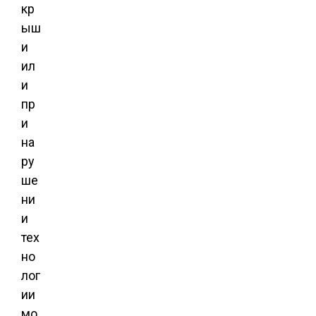
кр
ыш
и
ил
и
пр
и
на
ру
ше
ни
и
тех
но
лог
ии
мо