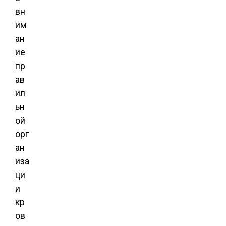
вн
им
ан
ие
пр
ав
ил
ьн
ой
орг
ан
иза
ци
и
кр
ов