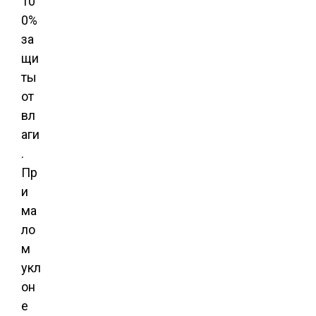
10
0%
за
щи
ты
от
вл
аги
.
Пр
и
ма
ло
м
укл
он
е