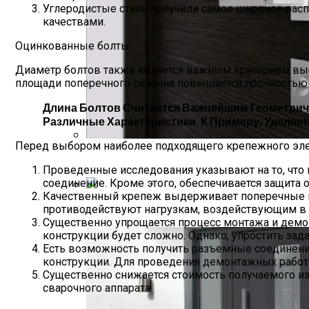
Углеродистые стали получили самое широкое расп
качествами.
Оцинкованные болты.
Диаметр болтов также является важным критерием выб
площади поперечного сечения повышается прочностью
Длина Болтов Считается Важнейшим Геометрич
Различные Характеристики. К Примеру, Уделяет
Перед выбором наиболее подходящего крепежного элем
Межкомнатные Двери Оптом И В Розниц
Проведенные исследования указывают на то, что 
соединение. Кроме этого, обеспечивается защита
Качественный крепеж выдерживает поперечные и
Выбор И Ремонт Замка Входной Двери 
противодействуют нагрузкам, воздействующим в
Существенно упрощается процесс монтажа и демон
конструкции будет сложно. Однако, упростить за
Есть возможность получить разъемные соединения
конструкции. Для проведения демонтажных работ 
Существенно снижается стоимость получаемого из
сварочного аппарата.