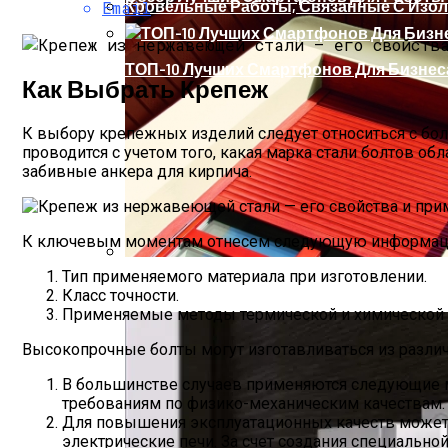
Кровельные Работы, Связанные С Изо
Email
ТОП-10 Лучших Смартфонов Для Бизнеса
Как Выбрать Крепеж
К выбору крепежных изделий следует относиться с боль
проводится с учетом того, какая марка стали болтов 
забивные анкера для кирпича.
К ключевым моментам отнесем следующую информац
Тип применяемого материала при изготовлении.
Рольставни: Изготовление И Монтаж
Класс точности.
Применяемые методы термической и химической 
Высокопрочные болты могут изготавливаться из разл
В большинстве случаев применяются следующие ме
требованиям по физико-механическим качествам.
Для повышения эксплуатационных качеств может 
электрические печи. За счет создания специальн