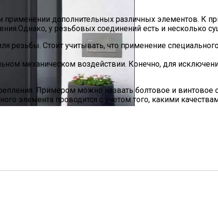
 применении дополнительных различных элементов. К при
ния.Однако, у резьбовых соединений есть и несколько су
ля резьбы. Стоит учитывать, что применение специальног
 сильном механическом воздействии. Конечно, для исключе
репления. Примером можно назвать болтовое и винтовое 
го элемента проводится с учетом того, какими качества
еталлических Дверей В Можайске