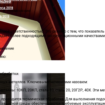
ляцией
 2019
шой ответственностью. Это связано с тем, что показатель
обладает более подходящими эксплуатационными качествам
ию:
обработки.
ичных металлов. Ключевыми моментами назовем:
таллы: 10КП, 20КП, сталь 10, сталь 20, 20Г2Р, 40Х. Эти 
проводится термическая обработка. Для выполнения под
ой защитной среды обеспечиваются требуемые эксплуатаци