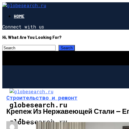
HOME
Connect with us
Hi, What Are You Looking For?
Строительство и ремонт
globesearch.ru
Крепеж Из Нержавеющей Стали — Е
СТРОИТЕЛЬСТВО И РЕМОНТ
globesearch.ru