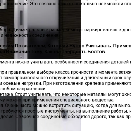
ространение. Это связано с их относительно невысокой 
ора. Диаметральные размеры могут варьироваться в дост
 и надежность соединения
еским Показателем, Который Нужно Учитывать. Прим
ся Внимание Тому, Какова Твердость Болтов.
ента нужно учитывать особенности соединения деталей п
у Со Склада
при правильном выборе класса прочности и момента затя
 от самопроизвольного откручивания и длительный срок сл
 осевые нагрузки. При изготовлении крепежа применяют
В Москве И МО
 любом направлении.
тажа. Стоит учитывать, что некоторые металлы могут окис
дачу можно при применении специального вещества.
. Очень часто можно встретить ситуацию, когда для выпол
требуются простые инструменты, на выполнение работы, к
делия. Сварочное соединение обходится дорого, так как 