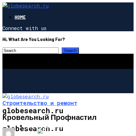
HOME
Connect with us
Hi, What Are You Looking For?
Строительство и ремонт
globesearch.ru
Кровельный Профнастил
СТРОИТЕЛЬСТВО И РЕМОНТ
globesearch.ru