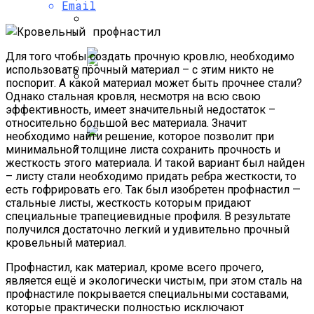
Балкона И Лоджий В Москве По Низкой
Email
Система Управления Заказами (OMS):
Цене
Кровельные Работы, Связанные С
Топ-6 Лучших Сервисов Облачного
Все Что Вам Нужно Знать
Изоляцией
Майнинга На 2024 Год
Для того чтобы создать прочную кровлю, необходимо
использовать прочный материал – с этим никто не
поспорит. А какой материал может быть прочнее стали?
Обзор Лучших Смартфонов Для
Однако стальная кровля, несмотря на всю свою
S-Group – Британский Инвестиционный
Работы И Бизнеса 2020 Года
эффективность, имеет значительный недостаток –
Фонд
относительно большой вес материала. Значит
необходимо найти решение, которое позволит при
минимальной толщине листа сохранить прочность и
жесткость этого материала. И такой вариант был найден
ТОП-10 Лучших Смартфонов Для
– листу стали необходимо придать ребра жесткости, то
Бизнеса 2019
есть гофрировать его. Так был изобретен профнастил —
стальные листы, жесткость которым придают
специальные трапециевидные профиля. В результате
получился достаточно легкий и удивительно прочный
кровельный материал.
Профнастил, как материал, кроме всего прочего,
является ещё и экологически чистым, при этом сталь на
профнастиле покрывается специальными составами,
которые практически полностью исключают