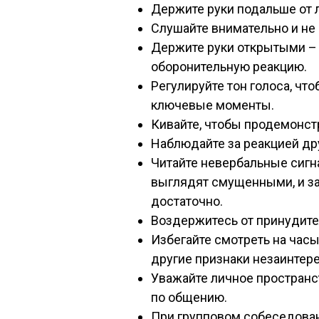
Держите руки подальше от л
Слушайте внимательно и не
Держите руки открытыми –
оборонительную реакцию.
Регулируйте тон голоса, чт
ключевые моменты.
Кивайте, чтобы продемонст
Наблюдайте за реакцией др
Читайте невербальные сигна
выглядят смущенными, и з
достаточно.
Воздержитесь от принудител
Избегайте смотреть на час
другие признаки незаинтер
Уважайте личное пространс
по общению.
При групповом собеседован