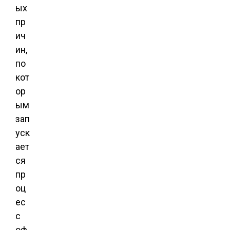
ых
пр
ич
ин,
по
кот
ор
ым
зап
уск
ает
ся
пр
оц
ес
с
оф