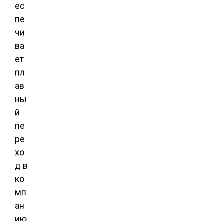
ес
пе
чи
ва
ет
пл
ав
ны
й
пе
ре
хо
д в
ко
мп
ан
ию,