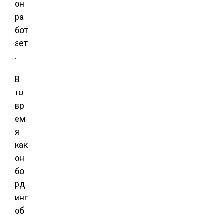
он
ра
бот
ает
.
В
то
вр
ем
я
как
он
бо
рд
инг
об