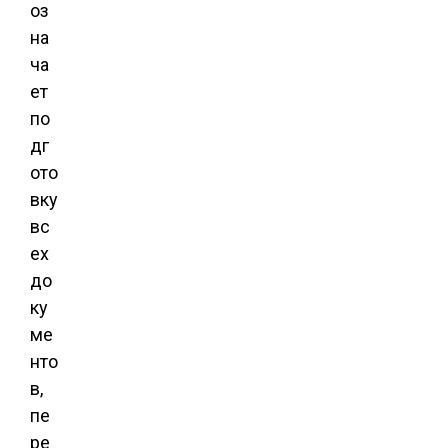
оз
на
ча
ет
по
дг
ото
вку
вс
ех
до
ку
ме
нто
в,
пе
ре