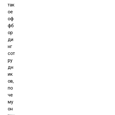
так
ое
оф
фб
ор
ди
нг
сот
ру
дн
ик
ов,
по
че
му
он