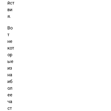
йст
ви
я.
Во
т
не
кот
ор
ые
из
на
иб
ол
ее
ча
ст