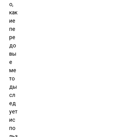
о,
как
ие
пе
ре
до
вы
е
ме
то
ды
сл
ед
ует
ис
по
льз