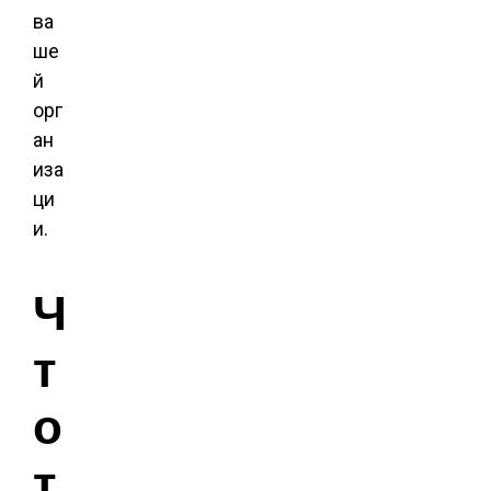
ва
ше
й
орг
ан
иза
ци
и.
Ч
т
о
т