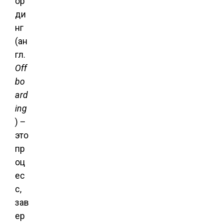
ор
ди
нг
(ан
гл.
Off
bo
ard
ing
) –
это
пр
оц
ес
с,
зав
ер