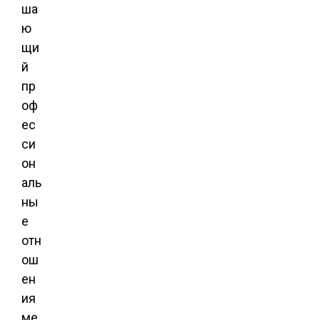
ша
ю
щи
й
пр
оф
ес
си
он
аль
ны
е
отн
ош
ен
ия
ме