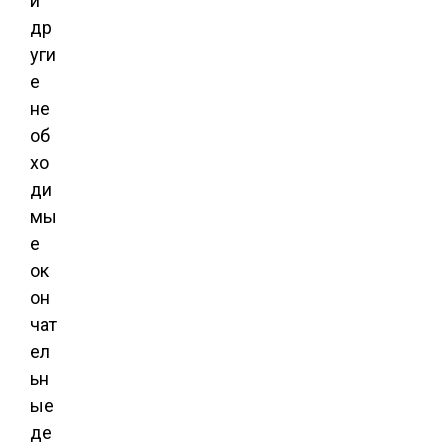
и
др
уги
е
не
об
хо
ди
мы
е
ок
он
чат
ел
ьн
ые
де