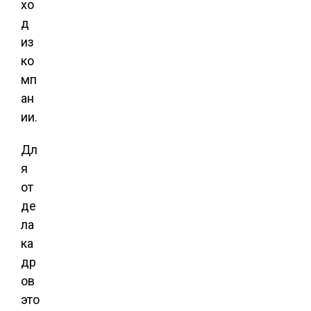
хо
д
из
ко
мп
ан
ии.
Дл
я
от
де
ла
ка
др
ов
это