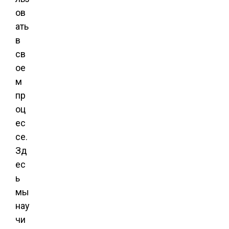
ов
ать
в
св
ое
м
пр
оц
ес
се.
Зд
ес
ь
мы
нау
чи