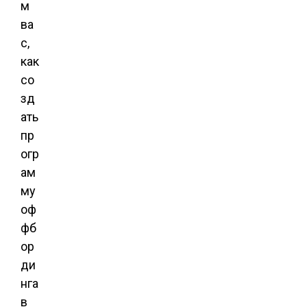
м
ва
с,
как
со
зд
ать
пр
огр
ам
му
оф
фб
ор
ди
нга
в