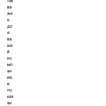
так
ва
же
н
дл
я
ва
ше
й
ко
мп
ан
ии,
и
по
каз
ан