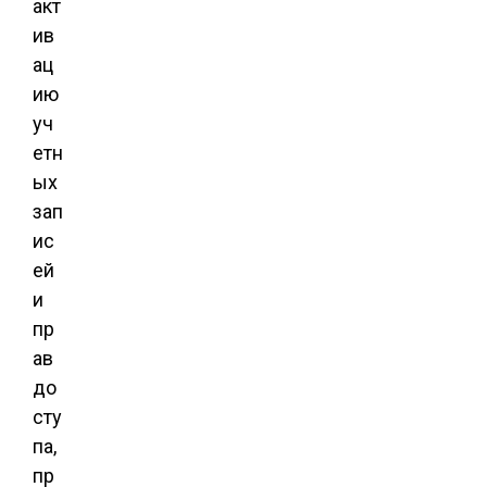
акт
ив
ац
ию
уч
етн
ых
зап
ис
ей
и
пр
ав
до
сту
па,
пр