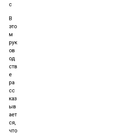
В
это
м
рук
ов
од
ств
е
ра
сс
каз
ыв
ает
ся,
что