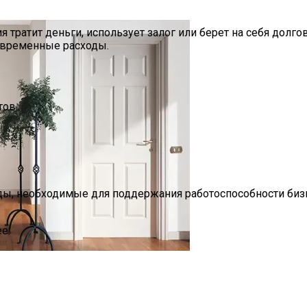
 тратит деньги, использует залог или берет на себя долг
овременные расходы.
тов
ды, необходимые для поддержания работоспособности бизн
е:
ре: Актуальное Решение