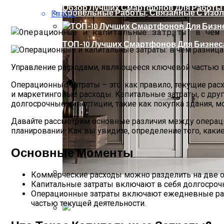
Обзор Лучших Смартфонов Для Работы И
Кровельные Работы, Связанные С Изо
Email
ТОП-10 Лучших Смартфонов Для Бизнеса
Управление расходами, являющееся ключевой частью в
Операционные затраты – это, как правило, текущие ра
и маркетинговые расходы. Капитальные затраты, с др
долгосрочные инвестиции, такие как покупка здания, м
Давайте рассмотрим основные различия между операци
планировании. Как вы увидите, определение того, каки
Основные Моменты
Коммерческие расходы можно разделить на две о
Капитальные затраты включают в себя долгосрочн
Входные Двери В Квартиру В Москве
Операционные затраты включают ежедневные расх
частью текущей деятельности.