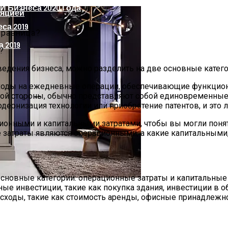
 Бизнеса 2020 Года
ляцией
 2019
едения бизнеса, можно разделить на две основные катего
сходы на ежедневные операции, обеспечивающие функциони
угой стороны, обычно представляют собой единовременные
одернизация технологии или приобретение патентов, и это
онными и капитальными затратами, чтобы вы могли понят
е затраты являются операционными, а какие капитальными,
сновные категории: операционные затраты и капитальные 
ые инвестиции, такие как покупка здания, инвестиции в 
оды, такие как стоимость аренды, офисные принадлежност