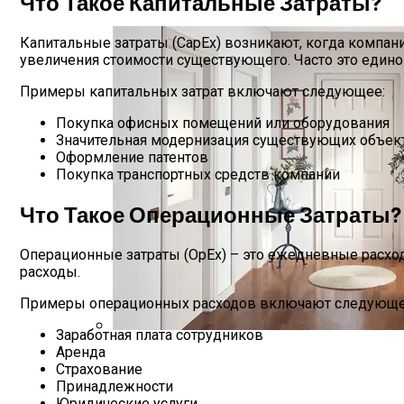
Что Такое Капитальные Затраты?
Межкомнатные Двери Profil Doors
Капитальные затраты (CapEx) возникают, когда компания
увеличения стоимости существующего. Часто это един
Примеры капитальных затрат включают следующее:
Покупка офисных помещений или оборудования
Значительная модернизация существующих объек
Оформление патентов
Покупка транспортных средств компании
Что Такое Операционные Затраты?
Операционные затраты (OpEx) – это ежедневные расхо
расходы.
Примеры операционных расходов включают следующе
Заработная плата сотрудников
Аренда
Темные Межкомнатные Двери В Интерье
Страхование
Принадлежности
Юридические услуги