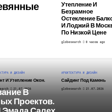
евянные
Утепление И
Безрамное
Остекление Балк
И Лоджий В Моск
По Низкой Цене
globesearch
8 часов ago
КТУРА И ДИЗАЙН
АРХИТЕКТУРА И ДИЗАЙН
нт И Утепление Окон.
Сайдинг Под Камень
вание В
earch
21.07.2026
globesearch
21.07.2026
ых Проектов.
И Эмада Салех