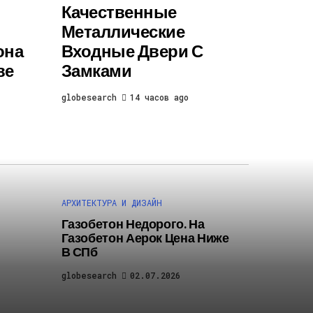
Качественные
Металлические
она
Входные Двери С
ве
Замками
globesearch
14 часов ago
АРХИТЕКТУРА И ДИЗАЙН
Газобетон Недорого. На
Газобетон Аерок Цена Ниже
В СПб
globesearch
02.07.2026