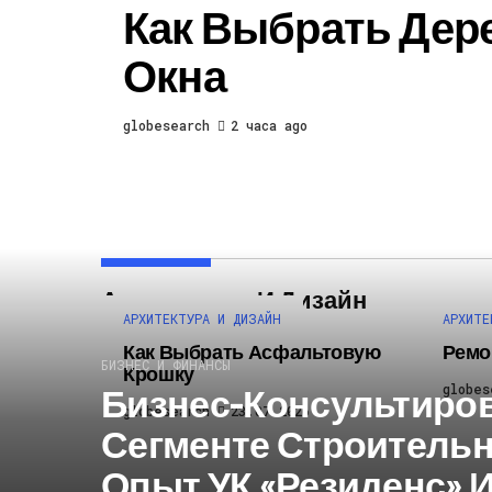
Как Выбрать Дер
Окна
globesearch
2 часа ago
Архитектура И Дизайн
АРХИТЕКТУРА И ДИЗАЙН
АРХИТЕ
Как Выбрать Асфальтовую
Ремо
БИЗНЕС И ФИНАНСЫ
Крошку
Бизнес-Консультиро
globes
globesearch
23.07.2026
Сегменте Строительн
Опыт УК «Резиденс» 