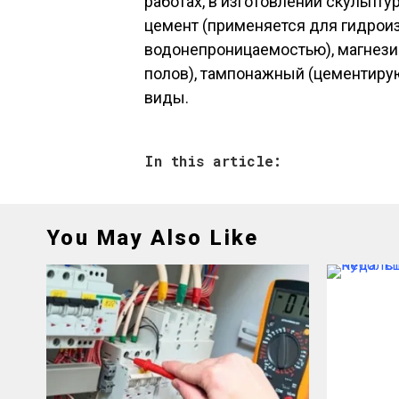
работах, в изготовлении скульпт
цемент (применяется для гидрои
водонепроницаемостью), магнези
полов), тампонажный (цементиру
виды.
In this article:
You May Also Like