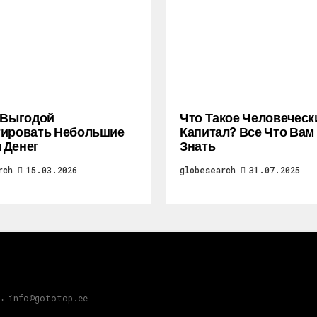
 Выгодой
Что Такое Человеческ
тировать Небольшие
Капитал? Все Что Вам
 Денег
Знать
rch
15.03.2026
globesearch
31.07.2025
зь info@gototop.ee