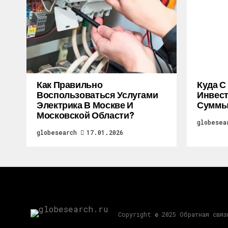
Как Правильно
Куда С
Воспользоваться Услугами
Инвес
Электрика В Москве И
Суммы
Московской Области?
globesea
globesearch
17.01.2026
Copyright © 2025 Обратная свя