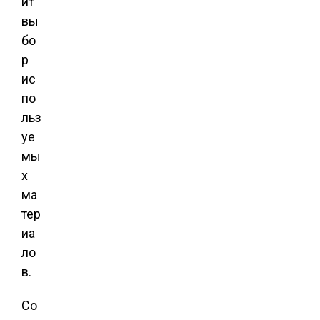
ит
вы
бо
р
ис
по
льз
уе
мы
х
ма
тер
иа
ло
в.
Со