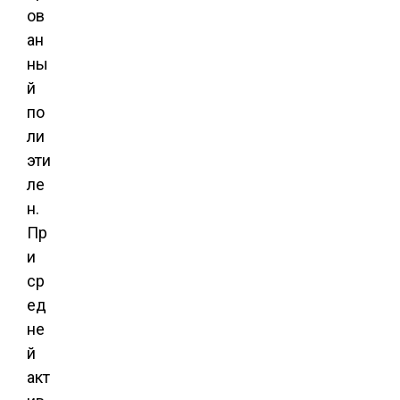
ов
ан
ны
й
по
ли
эти
ле
н.
Пр
и
ср
ед
не
й
акт