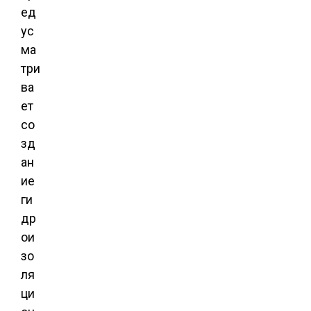
ед
ус
ма
три
ва
ет
со
зд
ан
ие
ги
др
ои
зо
ля
ци