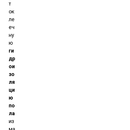
т
ок
ле
еч
ну
ю
ги
др
ои
зо
ля
ци
ю
по
ла
из
ма