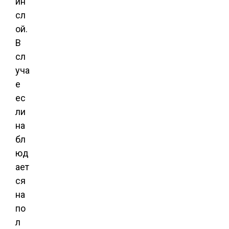
ин
сл
ой.
В
сл
уча
е
ес
ли
на
бл
юд
ает
ся
на
по
л