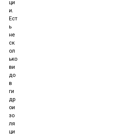
ци
и.
Ест
ь
не
ск
ол
ько
ви
до
в
ги
др
ои
зо
ля
ци