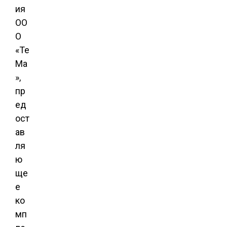
ия
ОО
О
«Те
Ма
»,
пр
ед
ост
ав
ля
ю
ще
е
ко
мп