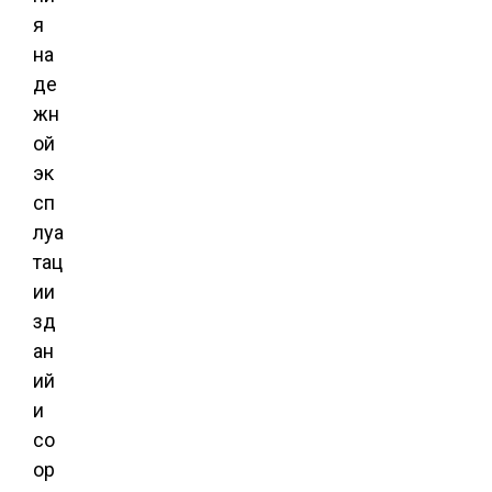
я
на
де
жн
ой
эк
сп
луа
тац
ии
зд
ан
ий
и
со
ор