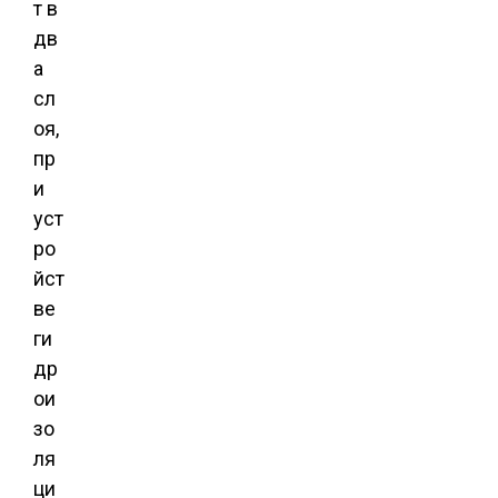
т в
дв
а
сл
оя,
пр
и
уст
ро
йст
ве
ги
др
ои
зо
ля
ци