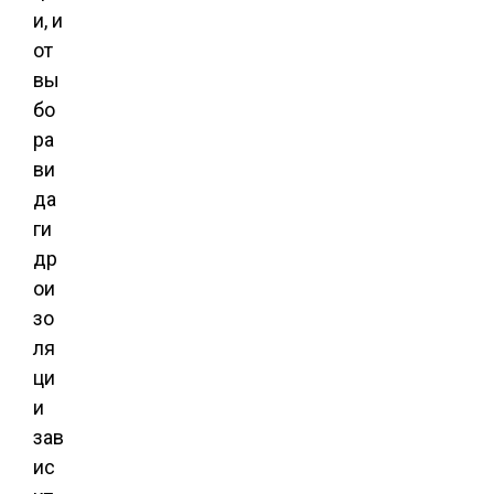
и, и
от
вы
бо
ра
ви
да
ги
др
ои
зо
ля
ци
и
зав
ис