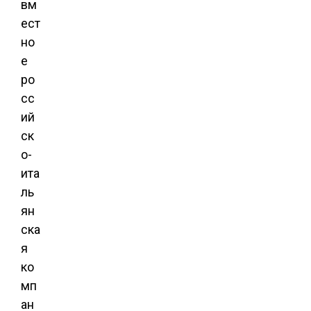
вм
ест
но
е
ро
сс
ий
ск
о-
ита
ль
ян
ска
я
ко
мп
ан