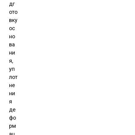
дг
ото
вку
ос
но
ва
ни
я,
уп
лот
не
ни
я
де
фо
рм
ац