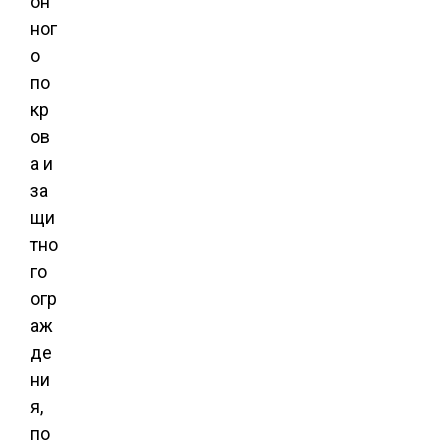
он
ног
о
по
кр
ов
а и
за
щи
тно
го
огр
аж
де
ни
я,
по