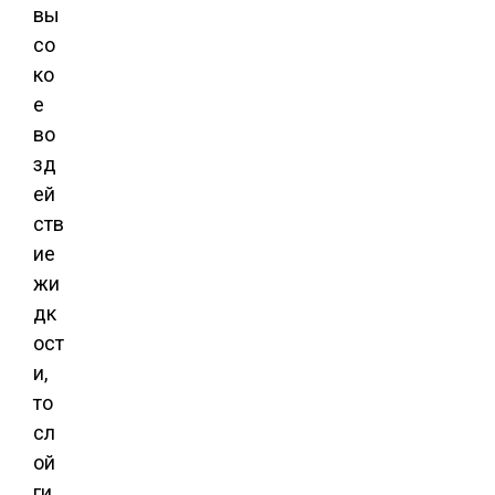
вы
со
ко
е
во
зд
ей
ств
ие
жи
дк
ост
и,
то
сл
ой
ги