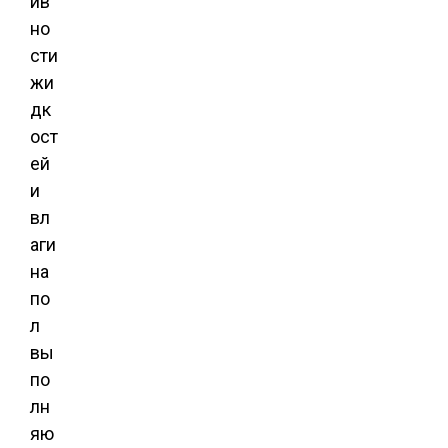
ив
но
сти
жи
дк
ост
ей
и
вл
аги
на
по
л
вы
по
лн
яю