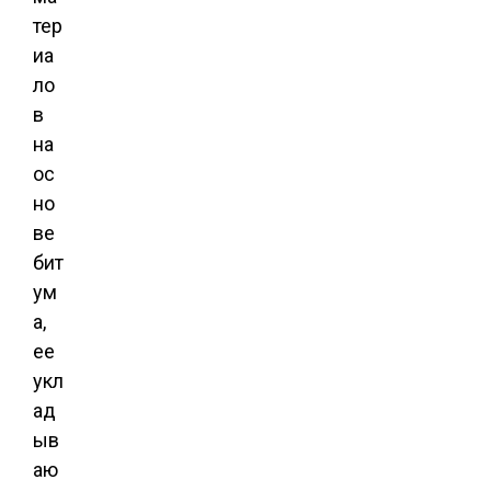
тер
иа
ло
в
на
ос
но
ве
бит
ум
а,
ее
укл
ад
ыв
аю