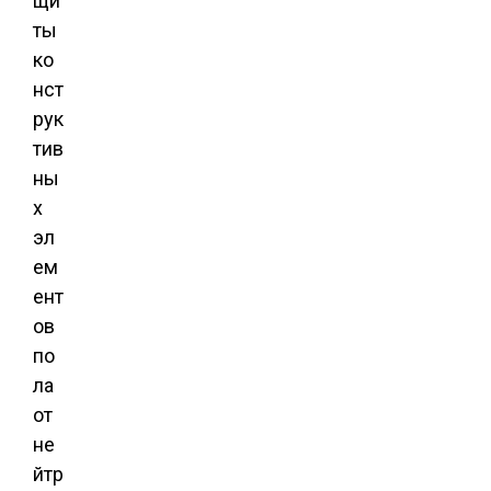
щи
ты
ко
нст
рук
тив
ны
х
эл
ем
ент
ов
по
ла
от
не
йтр