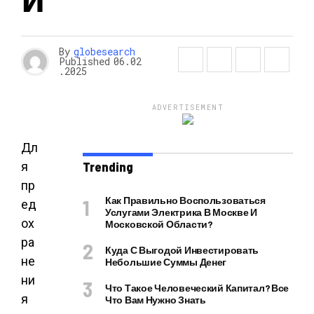
By
globesearch
Published
06.02
.2025
ADVERTISEMENT
Дл
я
Trending
пр
Как Правильно Воспользоваться
ед
Услугами Электрика В Москве И
ох
Московской Области?
ра
Куда С Выгодой Инвестировать
не
Небольшие Суммы Денег
ни
Что Такое Человеческий Капитал? Все
я
Что Вам Нужно Знать