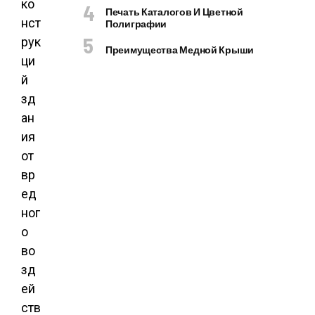
ко
Печать Каталогов И Цветной
нст
Полиграфии
рук
Преимущества Медной Крыши
ци
й
зд
ан
ия
от
вр
ед
ног
о
во
зд
ей
ств