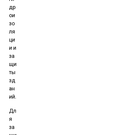
др
ои
зо
ля
ци
и и
за
щи
ты
зд
ан
ий.
Дл
я
за