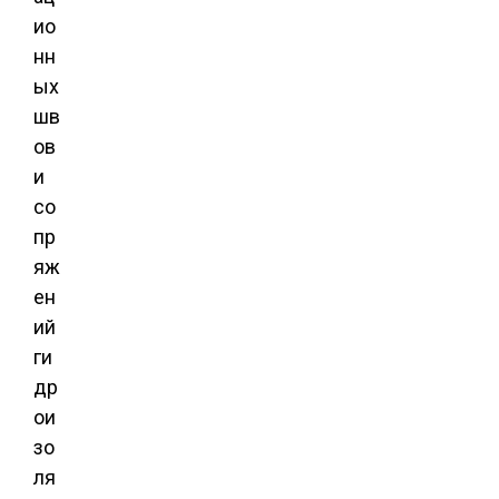
ио
нн
ых
шв
ов
и
со
пр
яж
ен
ий
ги
др
ои
зо
ля