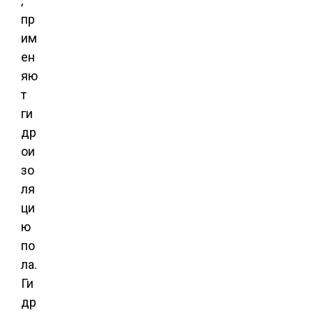
,
пр
им
ен
яю
т
ги
др
ои
зо
ля
ци
ю
по
ла.
Ги
др