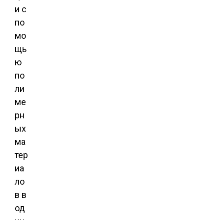
и с
по
мо
щь
ю
по
ли
ме
рн
ых
ма
тер
иа
ло
в в
од