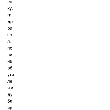
ен
ку,
ги
др
ои
зо
л,
по
ли
из
об
ути
ле
н и
ду
бл
ир