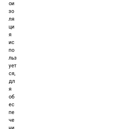
ои
зо
ля
ци
я
ис
по
льз
ует
ся,
дл
я
об
ес
пе
че
ни