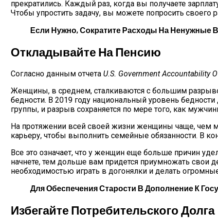
прекратились. Каждый раз, когда вы получаете зарплат
Чтобы упростить задачу, вы можете попросить своего 
Если Нужно, Сократите Расходы На Ненужные В
Откладывайте На Пенсию
Согласно данным отчета
U.S. Government Accountability Of
Женщины, в среднем, сталкиваются с большим разрыво
бедности. В 2019 году национальный уровень бедности 
группы, и разрыв сохраняется по мере того, как мужчи
На протяжении всей своей жизни женщины чаще, чем му
карьеру, чтобы выполнить семейные обязанности. В к
Все это означает, что у женщин еще больше причин у
начнете, тем дольше вам придется приумножать свои де
необходимостью играть в догонялки и делать огромны
Для Обеспечения Старости В Дополнение К Го
Избегайте Потребительского Долга