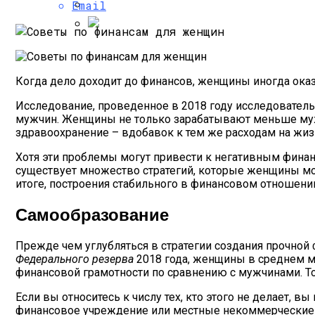
Кровельные Работы, Связанные С Изо
Email
ТОП-10 Лучших Смартфонов Для Бизнеса
Когда дело доходит до финансов, женщины иногда ока
Исследование, проведенное в 2018 году исследовате
мужчин. Женщины не только зарабатывают меньше муж
здравоохранение – вдобавок к тем же расходам на жиз
Хотя эти проблемы могут привести к негативным фина
существует множество стратегий, которые женщины мо
итоге, построения стабильного в финансовом отношени
Самообразование
Прежде чем углубляться в стратегии создания прочной
Федерального резерва
2018 года, женщины в среднем м
финансовой грамотности по сравнению с мужчинами. Т
Если вы относитесь к числу тех, кто этого не делает, в
финансовое учреждение или местные некоммерческие о