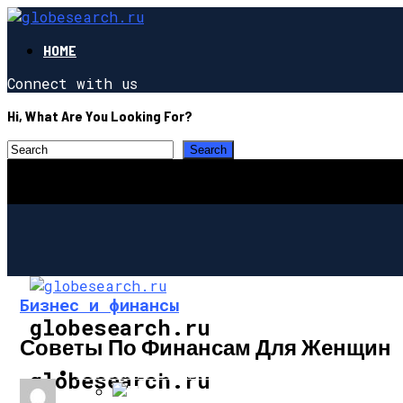
HOME
Connect with us
Hi, What Are You Looking For?
Бизнес и финансы
globesearch.ru
Советы По Финансам Для Женщин
СТРОИТЕЛЬСТВО И РЕМОНТ
globesearch.ru