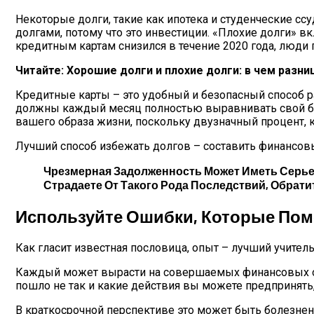
Некоторые долги, такие как ипотека и студенческие сс
долгами, потому что это инвестиции. «Плохие долги» в
кредитным картам снизился в течение 2020 года, лю
Читайте: Хорошие долги и плохие долги: в чем разни
Кредитные карты – это удобный и безопасный способ рас
должны каждый месяц полностью выравнивать свой ба
вашего образа жизни, поскольку двузначный процент,
Лучший способ избежать долгов – составить финансовы
Чрезмерная Задолженность Может Иметь Серье
Страдаете От Такого Рода Последствий, Обра
Используйте Ошибки, Которые Помо
Как гласит известная пословица, опыт – лучший учител
Каждый может вырасти на совершаемых финансовых ошиб
пошло не так и какие действия вы можете предпринять,
В краткосрочной перспективе это может быть болезн