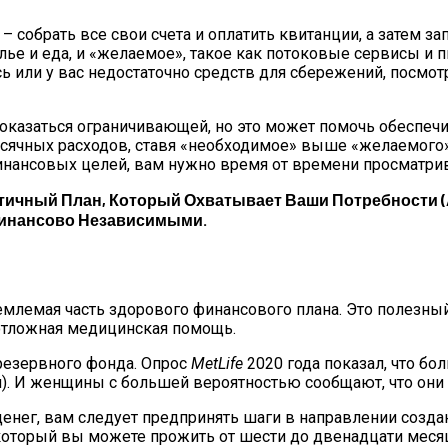
 собрать все свои счета и оплатить квитанции, а затем з
ье и еда, и «желаемое», такое как потоковые сервисы и п
ось или у вас недостаточно средств для сбережений, посмо
 показаться ограничивающей, но это может помочь обеспе
чных расходов, ставя «необходимое» выше «желаемого», 
финансовых целей, вам нужно время от времени просматри
чный План, Который Охватывает Ваши Потребности (
Финансово Независимыми.
млемая часть здорового финансового плана. Это полезны
еотложная медицинская помощь.
 резервного фонда. Опрос
MetLife
2020 года показал, что бо
. И женщины с большей вероятностью сообщают, что они 
денег, вам следует предпринять шаги в направлении созд
 который вы можете прожить от шести до двенадцати мес