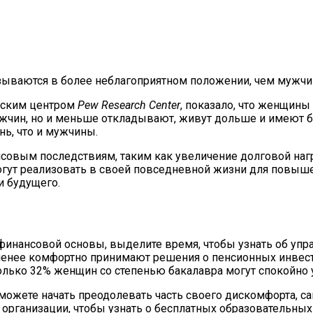
ляцией
 2019
зываются в более неблагоприятном положении, чем мужчи
льским центром
Pew Research Center
, показало, что женщины
чин, но и меньше откладывают, живут дольше и имеют б
нь, что и мужчины.
нсовым последствиям, таким как увеличение долговой на
гут реализовать в своей повседневной жизни для повышен
и будущего.
 финансовой основы, выделите время, чтобы узнать об упр
енее комфортно принимают решения о пенсионных инвест
олько 32% женщин со степенью бакалавра могут спокойно 
ы можете начать преодолевать часть своего дискомфорта, са
рганизации, чтобы узнать о бесплатных образовательных 