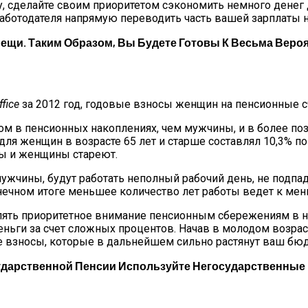
у, сделайте своим приоритетом сэкономить немного денег 
работодателя напрямую переводить часть вашей зарплаты н
ещи. Таким Образом, Вы Будете Готовы К Весьма Вероя
fice
за 2012 год, годовые взносы женщин на пенсионные с
м в пенсионных накоплениях, чем мужчины, и в более по
для женщин в возрасте 65 лет и старше составлял 10,3% п
ны и женщины стареют.
жчины, будут работать неполный рабочий день, не подпа
онечном итоге меньшее количество лет работы ведет к м
делять приоритетное внимание пенсионным сбережениям в 
ньги за счет сложных процентов. Начав в молодом возраст
е взносы, которые в дальнейшем сильно растянут ваш бю
сударственной Пенсии Используйте Негосударственны