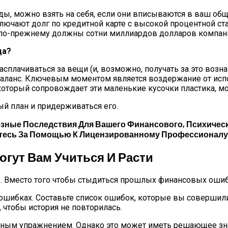
уды, можно взять на себя, если они вписываются в ваш о
ключают долг по кредитной карте с высокой процентной ст
ди по-прежнему должны сотни миллиардов долларов компа
ца?
плачиваться за вещи (и, возможно, получать за это вознаг
ланс. Ключевым моментом является воздержание от испо
 который сопровождает эти маленькие кусочки пластика, 
й план и придерживаться его.
зные Последствия Для Вашего Финансового, Психическ
титесь За Помощью К Лицензированному Профессионалу
гут Вам Учиться И Расти
ь. Вместо того чтобы стыдиться прошлых финансовых ошибо
ках. Составьте список ошибок, которые вы совершили до
 чтобы история не повторилась.
енным упражнением. Однако это может иметь решающее з