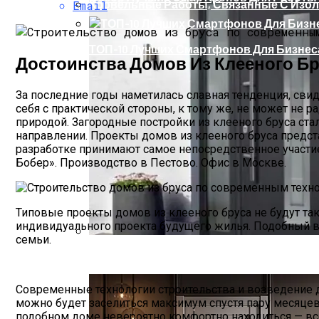
Кровельные Работы, Связанные С Изо
Email
ТОП-10 Лучших Смартфонов Для Бизнеса
Достоинства Домов Из Клееного Б
За последние годы наметилась славная тенденция, св
себя с практической стороны, к тому же, не может не 
природой. Загородные постройки из клееного бруса с
направлении. Проекты домов из клееного бруса предста
разработке принимают самое непосредственное участие
Бобер». Производство в Пестово. Офис в Москве.
Типовые проекты домов из клееного бруса не будут так
индивидуального проекта будущего жилья. Подобный ва
семьи.
Производство, Доставка И Установка М
Современные технологии строительства и возведение до
можно будет заселиться максимум спустя пару месяцев
подобном доме невероятно комфортно находиться — все