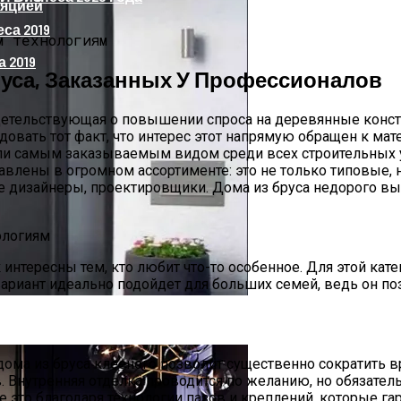
ляцией
 2019
руса, Заказанных У Профессионалов
идетельствующая о повышении спроса на деревянные конс
радовать тот факт, что интерес этот напрямую обращен к м
тали самым заказываемым видом среди всех строительных
влены в огромном ассортименте: это не только типовые, н
 дизайнеры, проектировщики. Дома из бруса недорого вы 
 интересны тем, кто любит что-то особенное. Для этой кат
риант идеально подойдет для больших семей, ведь он поз
еталлических Дверей В Можайске
ма из бруса клееного позволит существенно сократить вре
. Внутренняя отделка проводится по желанию, но обязател
 это благодаря технологии пазов и креплений, которые га