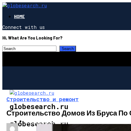
HOME
Connect with us
Hi, What Are You Looking For?
Строительство и ремонт
globesearch.ru
Строительство Домов Из Бруса П
СТРОИТЕЛЬСТВО И РЕМОНТ
globesearch.ru