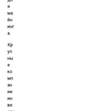
я
ма
йн
инг
а.
Кр
уп
ны
е
ко
мп
ан
ии
ин
ве