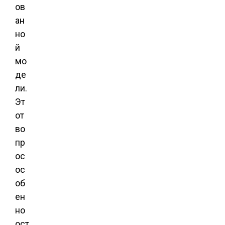
ов
ан
но
й
мо
де
ли.
Эт
от
во
пр
ос
ос
об
ен
но
ост