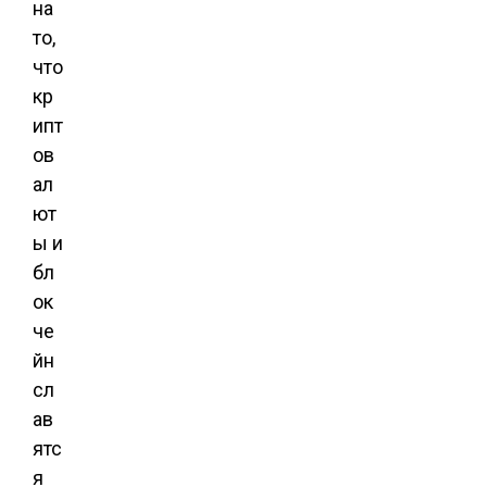
на
то,
что
кр
ипт
ов
ал
ют
ы и
бл
ок
че
йн
сл
ав
ятс
я