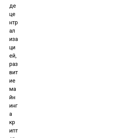
де
це
нтр
ал
иза
ци
ей,
раз
вит
ие
ма
йн
инг
а
кр
ипт