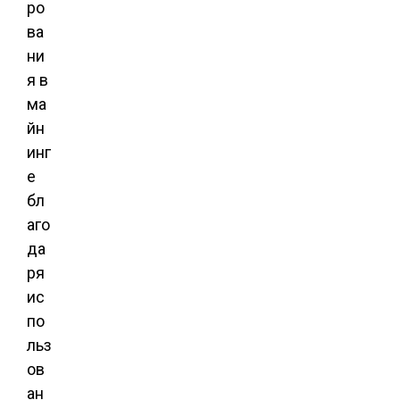
ро
ва
ни
я в
ма
йн
инг
е
бл
аго
да
ря
ис
по
льз
ов
ан