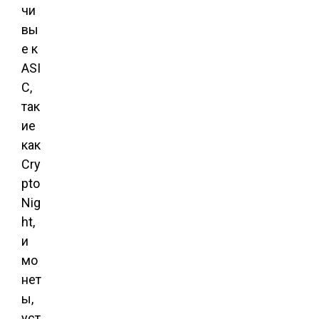
чи
вы
е к
ASI
C,
так
ие
как
Cry
pto
Nig
ht,
и
мо
нет
ы,
уст