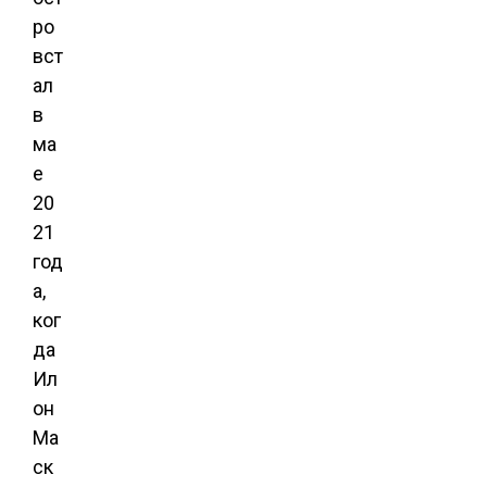
ро
вст
ал
в
ма
е
20
21
год
а,
ког
да
Ил
он
Ма
ск