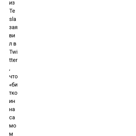
из
Te
sla
зая
ви
л в
Twi
tter
,
что
«би
тко
ин
на
са
мо
м