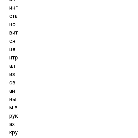
инг
ста
но
вит
ся
це
нтр
ал
из
ов
ан
ны
м в
рук
ах
кру