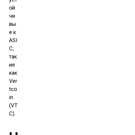
ой
чи
вы
е к
ASI
C,
так
ие
как
Ver
tco
in
(VT
C).