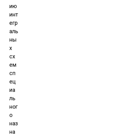
ию
инт
егр
аль
ны
х
сх
ем
сп
ец
иа
ль
ног
о
наз
на