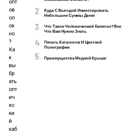
опт
ов
Куда С Выгодой Инвестировать
Небольшие Суммы Денег
ол
ок
Что Такое Человеческий Капитал? Все
Что Вам Нужно Знать
но
?
Печать Каталогов И Цветной
Полиграфии
Ка
к
Преимущества Медной Крыши
вы
бр
ать
опт
ич
ес
ки
й
каб