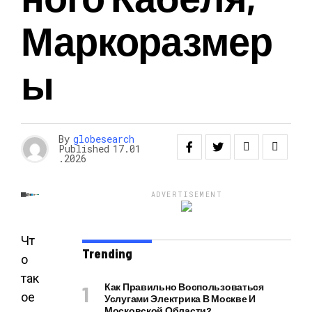
Маркоразмер
Ы
By
globesearch
Published
17.01
.2026
ADVERTISEMENT
Чт
Trending
о
так
Как Правильно Воспользоваться
ое
Услугами Электрика В Москве И
Московской Области?