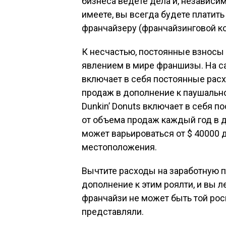
бизнеса ведете дела и, независим
имеете, вы всегда будете платить
франчайзеру (франчайзинговой к
К несчастью, постоянные взносы
явлением в мире франшизы. На с
включает в себя постоянные расх
продаж в дополнение к паушально
Dunkin’ Donuts включает в себя п
от объема продаж каждый год в 
может варьироваться от $ 40000 д
местоположения.
Вычтите расходы на заработную пл
дополнение к этим роялти, и вы л
франчайзи не может быть той ро
представляли.