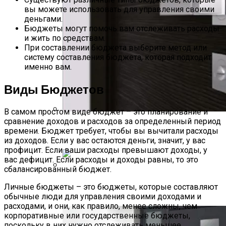
вы можете использовать для управления своими
деньгами.
Бюджеты могут помочь вам отслеживать расходы
и жить по средствам.
При составлении бюджета выберите метод или
систему составления бюджета, которая подходит
именно вам.
Виды Бюджетов
В самом простом виде бюджет – это планирование и
сравнение доходов и расходов за определенный период
Межкомнатные Двери Оптом И В
времени. Бюджет требует, чтобы вы вычитали расходы
Розницу Со Склада
из доходов. Если у вас остаются деньги, значит, у вас
профицит. Если ваши расходы превышают доходы, у
вас дефицит. Если расходы и доходы равны, то это
сбалансированный бюджет.
Выбор И Ремонт Замка Входной Двери
Личные бюджеты – это бюджеты, которые составляют
В Москве И МО
обычные люди для управления своими доходами и
расходами, и они, как правило, менее сложны, чем
корпоративные или государственные бюджеты,
поскольку в них нужно отслеживать меньшее