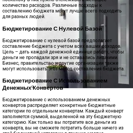
количество расходов. Различные подходы к
составлению бюджета могут лучше всего подходить
для разных людей.
Бюджетирование С Нулевой Базой
Бюджетирование с нулевой базой предполагает
составление бюджета с учетом всех ваших доходов.
Цель – дать каждой денежной единице работу, чтобы
деньги не пропадали зря и не оставались лишними.
Бизнес, правительство и другие организации также
могут использовать этот метод составления бюджета.
Бюджетирование С Использованием
Денежных Конвертов
Производство, Доставка И Установка
Бюджетирование с использованием денежных
Металлических Дверей В Можайске
конвертов распределяет конкретные бюджетные
категории по отдельным конвертам. Каждый конверт
заполняется суммой, выделенной на эту бюджетную
категорию. Как только вы потратите все деньги из
конверта, вы не сможете потратить больше ничего из