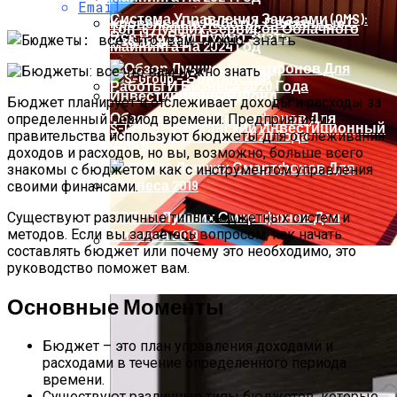
Email
Система Управления Заказами (OMS):
Кровельные Работы, Связанные С
Топ-6 Лучших Сервисов Облачного
Все Что Вам Нужно Знать
Изоляцией
Майнинга На 2024 Год
Бюджет планирует и отслеживает доходы и расходы за
Обзор Лучших Смартфонов Для
определенный период времени. Предприятия и
S-Group – Британский Инвестиционный
Работы И Бизнеса 2020 Года
правительства используют бюджеты для отслеживания
Фонд
доходов и расходов, но вы, возможно, больше всего
знакомы с бюджетом как с инструментом управления
своими финансами.
ТОП-10 Лучших Смартфонов Для
Существуют различные типы бюджетных систем и
методов. Если вы задаетесь вопросом, как начать
Бизнеса 2019
составлять бюджет или почему это необходимо, это
руководство поможет вам.
Рольставни: Изготовление И Монтаж
Основные Моменты
Бюджет – это план управления доходами и
расходами в течение определенного периода
времени.
Существуют различные типы бюджетов, которые