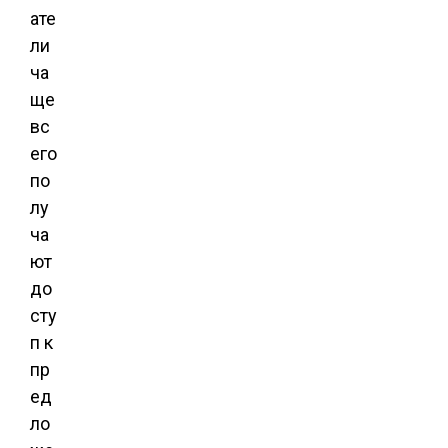
ате
ли
ча
ще
вс
его
по
лу
ча
ют
до
сту
п к
пр
ед
ло