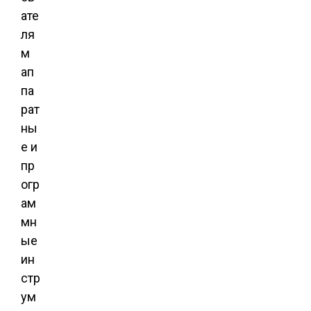
ате
ля
м
ап
па
рат
ны
е и
пр
огр
ам
мн
ые
ин
стр
ум