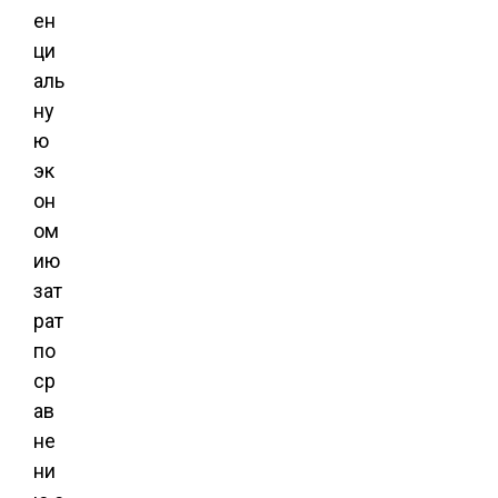
ен
ци
аль
ну
ю
эк
он
ом
ию
зат
рат
по
ср
ав
не
ни