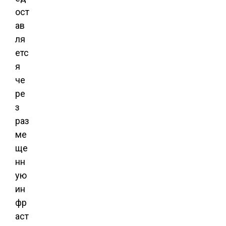
ост
ав
ля
етс
я
че
ре
з
раз
ме
ще
нн
ую
ин
фр
аст