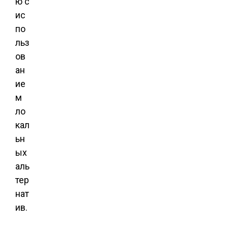
ю с
ис
по
льз
ов
ан
ие
м
ло
кал
ьн
ых
аль
тер
нат
ив.