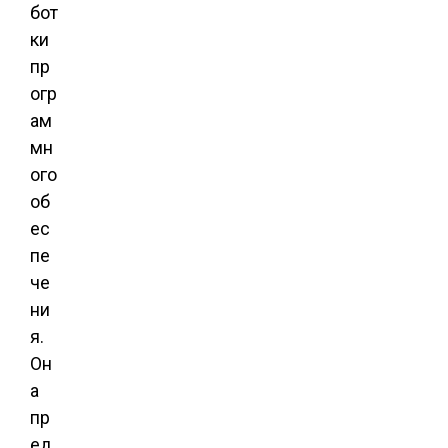
бот
ки
пр
огр
ам
мн
ого
об
ес
пе
че
ни
я.
Он
а
пр
ед