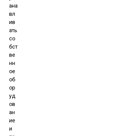
ана
вл
ив
ать
со
бст
ве
нн
ое
об
ор
уд
ов
ан
ие
и