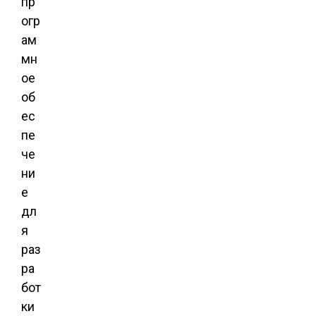
пр
огр
ам
мн
ое
об
ес
пе
че
ни
е
дл
я
раз
ра
бот
ки