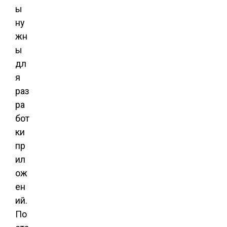
ы
ну
жн
ы
дл
я
раз
ра
бот
ки
пр
ил
ож
ен
ий.
По