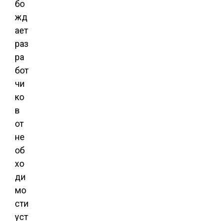
бо
жд
ает
раз
ра
бот
чи
ко
в
от
не
об
хо
ди
мо
сти
уст