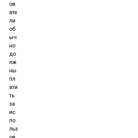
ов
ате
ли
об
ыч
но
до
лж
ны
пл
ати
ть
за
ис
по
льз
ов