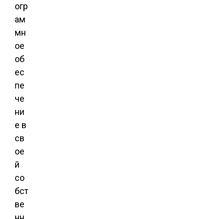
огр
ам
мн
ое
об
ес
пе
че
ни
е в
св
ое
й
со
бст
ве
нн