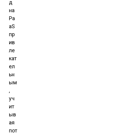
д
на
Pa
aS
пр
ив
ле
кат
ел
ьн
ым
,
уч
ит
ыв
ая
пот