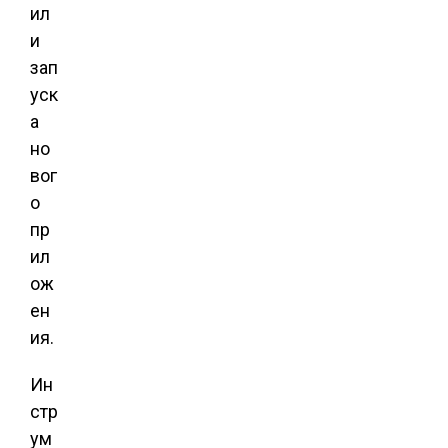
ил
и
зап
уск
а
но
вог
о
пр
ил
ож
ен
ия.
Ин
стр
ум