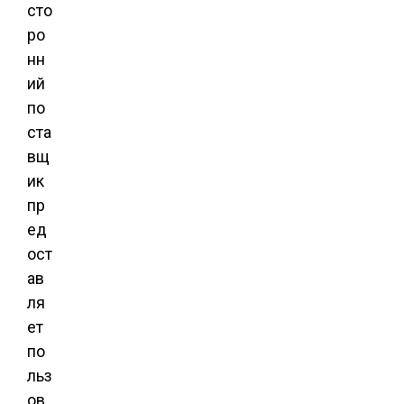
сто
ро
нн
ий
по
ста
вщ
ик
пр
ед
ост
ав
ля
ет
по
льз
ов