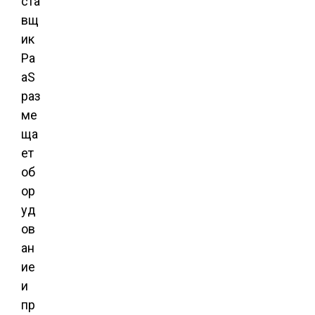
ста
вщ
ик
Pa
aS
раз
ме
ща
ет
об
ор
уд
ов
ан
ие
и
пр