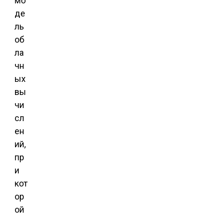
мо
де
ль
об
ла
чн
ых
вы
чи
сл
ен
ий,
пр
и
кот
ор
ой