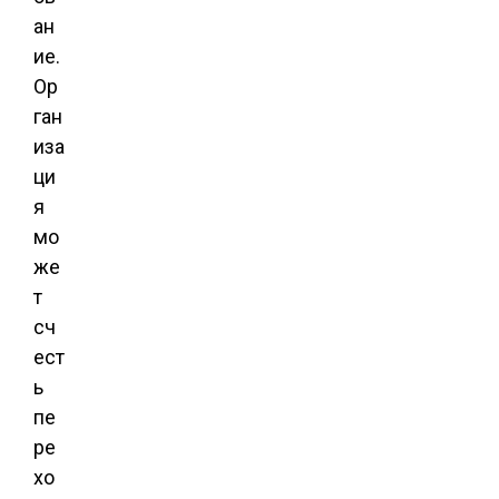
ан
ие.
Ор
ган
иза
ци
я
мо
же
т
сч
ест
ь
пе
ре
хо