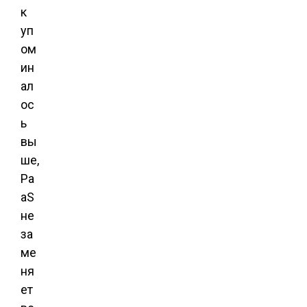
к
уп
ом
ин
ал
ос
ь
вы
ше,
Pa
aS
не
за
ме
ня
ет