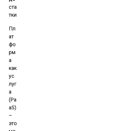
Пл
ат
фо
рм
а
как
ус
луг
а
(Pa
aS)
–
это