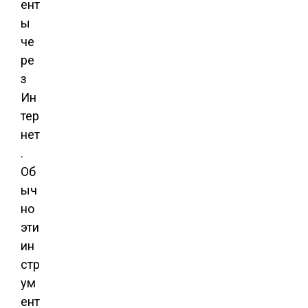
ент
ы
че
ре
з
Ин
тер
нет
.
Об
ыч
но
эти
ин
стр
ум
ент