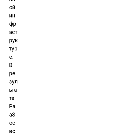
ой
ин
фр
аст
рук
тур
е.
В
ре
зул
ьта
те
Pa
aS
ос
во