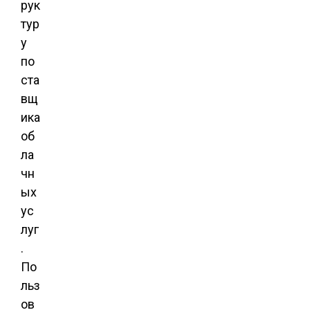
рук
тур
у
по
ста
вщ
ика
об
ла
чн
ых
ус
луг
.
По
льз
ов