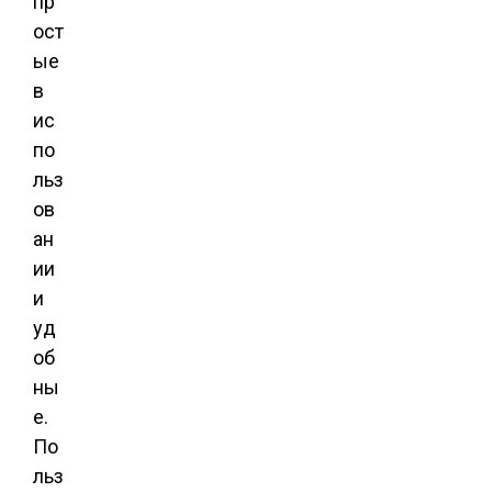
пр
ост
ые
в
ис
по
льз
ов
ан
ии
и
уд
об
ны
е.
По
льз