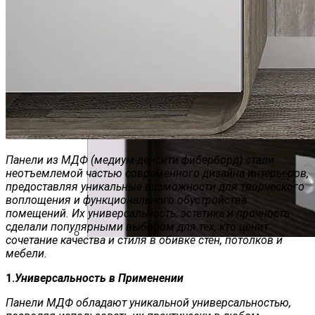
Панели из МДФ (медиум-денсити фиберборд) стали
неотъемлемой частью современного дизайна интерьеров,
предоставляя уникальные возможности для творческого
воплощения и функционального обустройства
помещений. Их универсальность, эстетика и прочность
сделали популярными выбором для тех, кто ценит
сочетание качества и стиля в обивке стен, потолков и
мебели.
Межкомнатные Двери Оптом И В
Розницу Со Склада
1.
Универсальность в Применении
Панели МДФ обладают уникальной универсальностью,