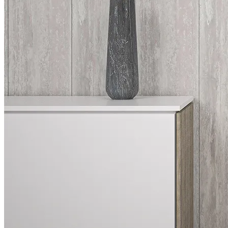
Стальные Двери Ламинат Из Каталога
Или Под Заказ От RusstallDoor
Рольставни: Изготовление И Монтаж