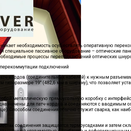
зникает необходимость осуществлять оперативную переко
ся специальное пассивное оборудование – оптические пане
необходимые процессы переподключений оптических шнур
патч-кордов (соединительных кабелей) к нужным разъема
ом типоразмере 19″ (482,6 мм в ширину), что позволяет у
т собой металлическую прямоугольную коробку с интерфей
дназначены для патч-кордов и соединяются с вводимым о
це). Способом соединения обычно служит сварка, как наи
местах соединения защищается термоусадками и затем скл
 повышенной уязвимостью к сгибанию и деформационным 