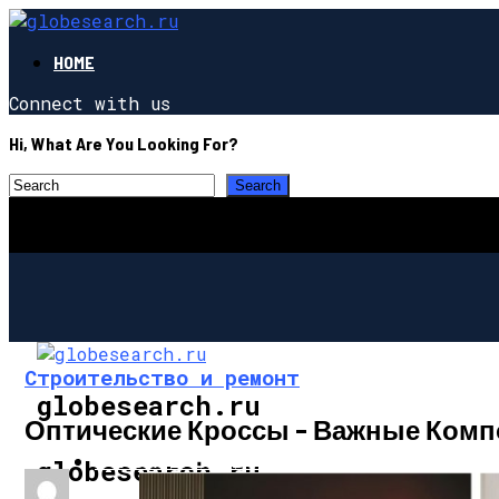
HOME
Connect with us
Hi, What Are You Looking For?
Строительство и ремонт
globesearch.ru
Оптические Кроссы – Важные Ком
СТРОИТЕЛЬСТВО И РЕМОНТ
globesearch.ru