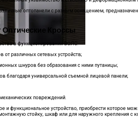
различные оптопанели с разным оснащением, предназначенн
 Оптические Кроссы
ества в функционировании ВОЛС:
у Со Склада
 от различных сетевых устройств;
онных шнуров без образования с ними путаницы;
В Москве И МО
ов благодаря универсальной съемной лицевой панели;
 механических повреждений.
ное и функциональное устройство, приобрести которое мож
 монтажную стойку, шкаф или для наружного крепления с 