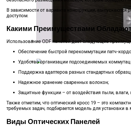
В зависимости от варианта конструкции, выпускаются 
доступом.
Какими Преимуществами Обладают
Использование ODF панелей дает следующие преимущ
Межкомнатные Двери Оптом И В Розниц
Обеспечение быстрой перекоммутации патч-кордов
Удобство организации подсоединяемых коммутаци
Выбор И Ремонт Замка Входной Двери 
Поддержка адаптеров разных стандартных образц
Надежное хранение сваренных волокон;
Защитные функции – от воздействия пыли, влаги,
Также отметим, что оптический кросс 19 – это компакт
требуемых задач, подбирается модель для установки в
Виды Оптических Панелей