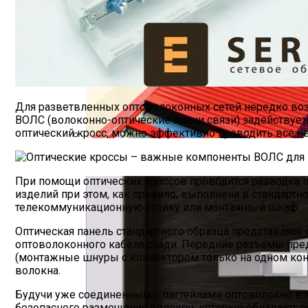
Для разветвленных оптоволоконных сетей нередко во
ВОЛС (волоконно-оптические линии связи) задействует
оптический кросс, можно эффективно проводить все 
Рольставни: Изготовление И Монтаж
При помощи оптических кроссов проводится разводка 
изделий при этом, как правило, выполнена в стандартн
телекоммуникационную стойку или монтажный шкаф.
Оптическая панель стандартного образца представляе
оптоволоконного кабеля сзади. Передние разъемы пре
(монтажные шнуры с коннектором только на одном кон
волокна.
Будучи уже соединенным с пигтейлами оптоволокно в 
безопасного размещения волокон, которые обладают