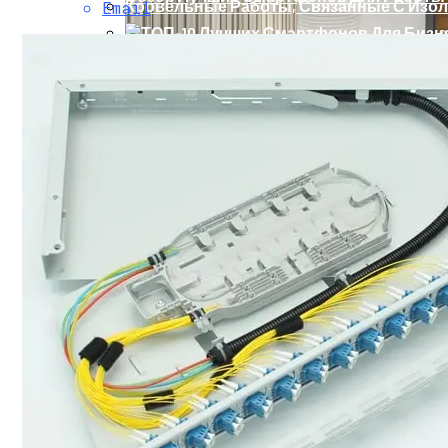
Кровельные Работы, Связанные С Изо
Email
ТОП-10 Лучших Смартфонов Для Бизнеса
Стальные Двери Ламинат Из Каталога Или