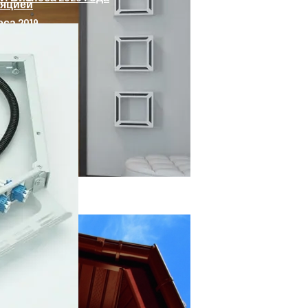
ляцией
 2019
 Под Заказ От RusstallDoor