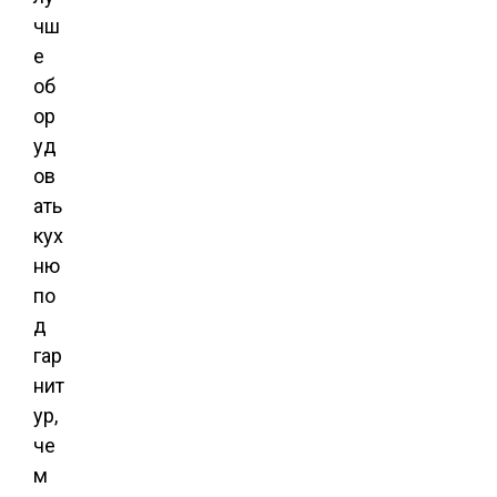
чш
е
об
ор
уд
ов
ать
кух
ню
по
д
гар
нит
ур,
че
м