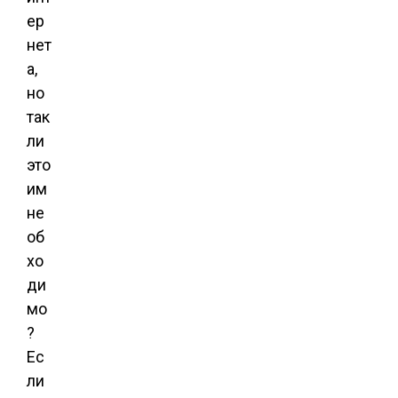
ер
нет
а,
но
так
ли
это
им
не
об
хо
ди
мо
?
Ес
ли