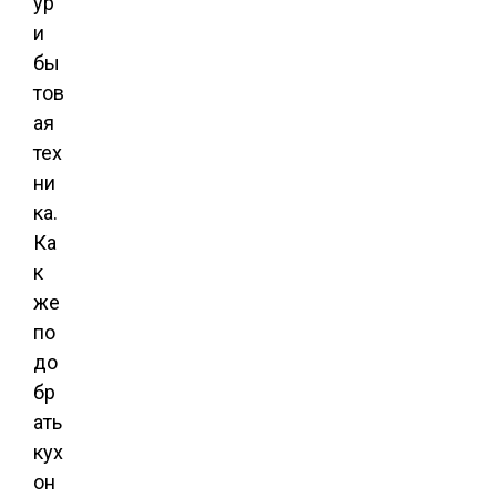
ур
и
бы
тов
ая
тех
ни
ка.
Ка
к
же
по
до
бр
ать
кух
он