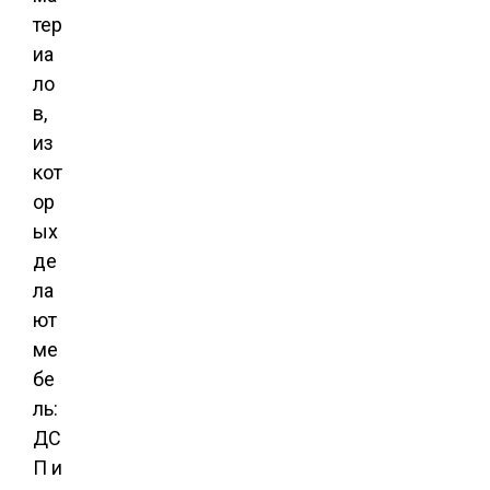
тер
иа
ло
в,
из
кот
ор
ых
де
ла
ют
ме
бе
ль:
ДС
П и