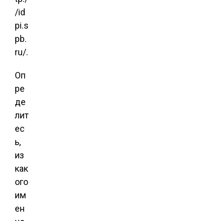
/id
pi.s
pb.
ru/.
Оп
ре
де
лит
ес
ь,
из
как
ого
им
ен