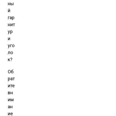
ны
й
гар
нит
ур
и
уго
ло
к?
Об
рат
ите
вн
им
ан
ие