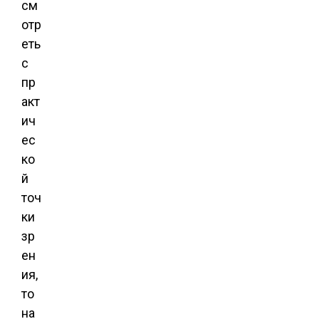
см
отр
еть
с
пр
акт
ич
ес
ко
й
точ
ки
зр
ен
ия,
то
на