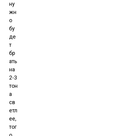
ну
жн
о
бу
де
т
бр
ать
на
2-3
тон
а
св
етл
ее,
тог
о