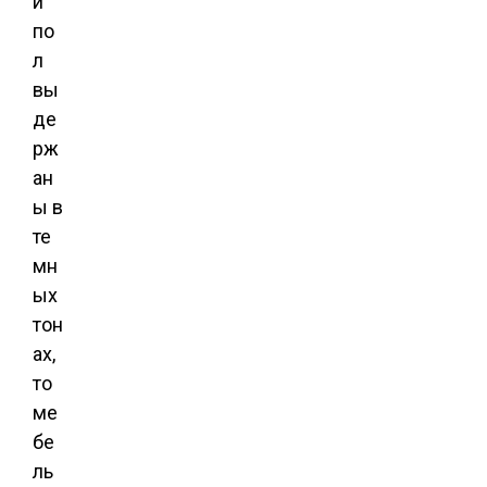
и
по
л
вы
де
рж
ан
ы в
те
мн
ых
тон
ах,
то
ме
бе
ль