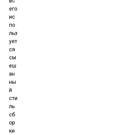
вс
его
ис
по
льз
ует
ся
см
еш
ан
ны
й
сти
ль
сб
ор
ки