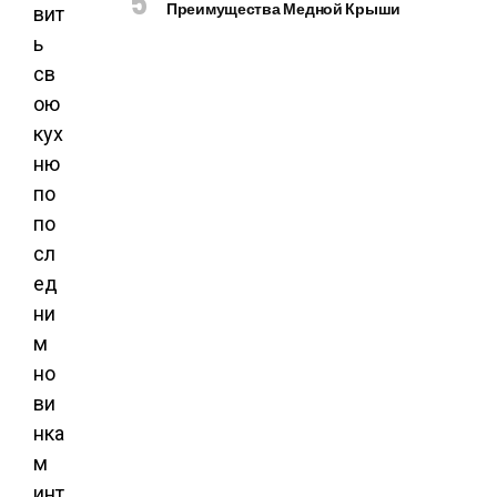
Преимущества Медной Крыши
вит
ь
св
ою
кух
ню
по
по
сл
ед
ни
м
но
ви
нка
м
инт