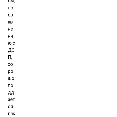
ом,
по
ср
ав
не
ни
ю с
ДС
П,
хо
ро
шо
по
дд
ает
ся
лак