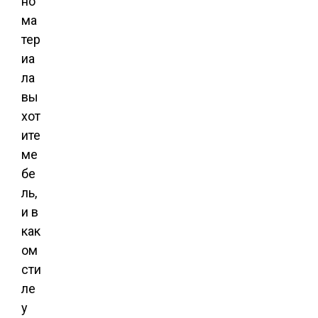
но
ма
тер
иа
ла
вы
хот
ите
ме
бе
ль,
и в
как
ом
сти
ле
у