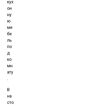
кух
он
ну
ю
ме
бе
ль
по
д
ко
мн
ату
.
В
на
сто