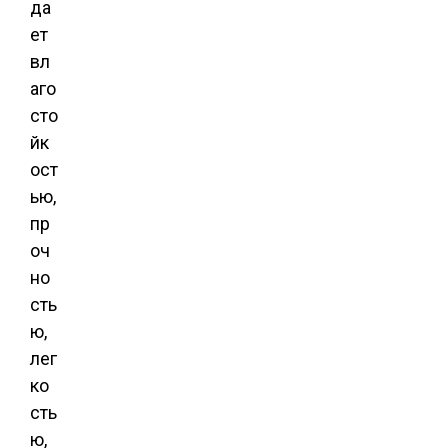
да
ет
вл
аго
сто
йк
ост
ью,
пр
оч
но
сть
ю,
лег
ко
сть
ю,