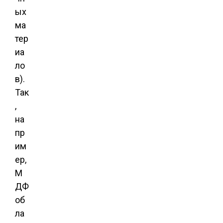
ых
ма
тер
иа
ло
в).
Так
,
на
пр
им
ер,
М
ДФ
об
ла