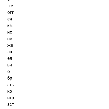
же
отт
ен
ка,
но
не
же
лат
ел
ьн
о
бр
ать
ко
нтр
аст