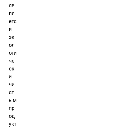
яв
ля
етс
я
эк
ол
оги
че
ск
и
чи
ст
ым
пр
од
укт