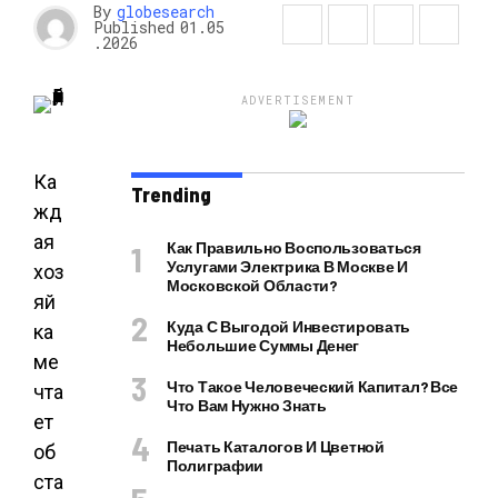
By
globesearch
Published
01.05
.2026
ADVERTISEMENT
Ка
Trending
жд
ая
Как Правильно Воспользоваться
Услугами Электрика В Москве И
хоз
Московской Области?
яй
Куда С Выгодой Инвестировать
ка
Небольшие Суммы Денег
ме
Что Такое Человеческий Капитал? Все
чта
Что Вам Нужно Знать
ет
Печать Каталогов И Цветной
об
Полиграфии
ста