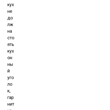
кух
не
до
лж
на
сто
ять
кух
он
ны
й
уго
ло
к,
гар
нит