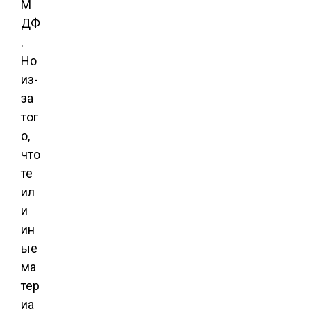
М
ДФ
.
Но
из-
за
тог
о,
что
те
ил
и
ин
ые
ма
тер
иа