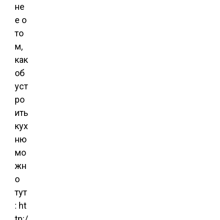
не
е о
то
м,
как
об
уст
ро
ить
кух
ню
мо
жн
о
тут
: ht
tp:/