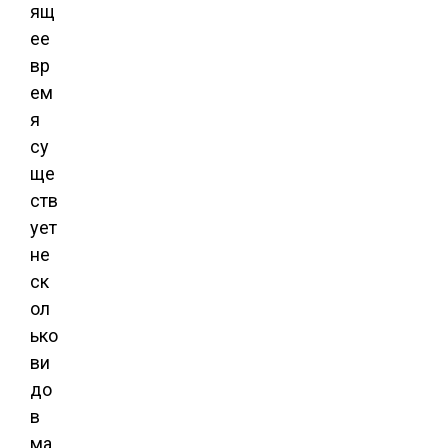
ящ
ее
вр
ем
я
су
ще
ств
ует
не
ск
ол
ько
ви
до
в
ма