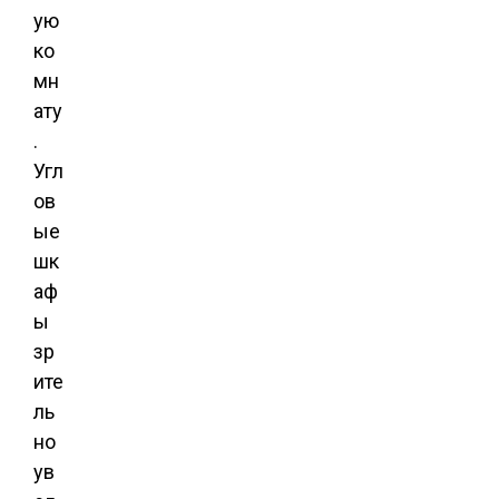
ую
ко
мн
ату
.
Угл
ов
ые
шк
аф
ы
зр
ите
ль
но
ув