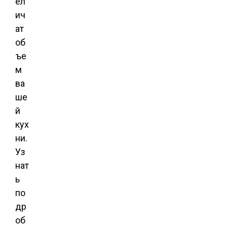
ел
ич
ат
об
ъе
м
ва
ше
й
кух
ни.
Уз
нат
ь
по
др
об